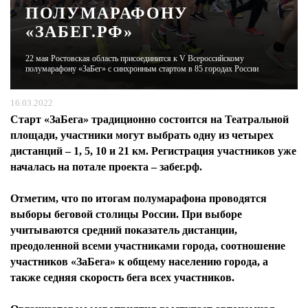
ПОЛУМАРАФОНУ
«ЗАБЕГ.РФ»
ЖУРНАЛ
22 мая Ростовская область присоединится к V Всероссийскому
полумарафону «ЗаБег» с синхронным стартом в 85 городах России
16.03.2022
Старт «ЗаБега» традиционно состоится на Театральной
площади, участники могут выбрать одну из четырех
дистанций – 1, 5, 10 и 21 км. Регистрация участников уже
началась на потале проекта – забег.рф.
Отметим, что по итогам полумарафона проводятся
выборы беговой столицы России. При выборе
учитываются средний показатель дистанции,
преодоленной всеми участниками города, соотношение
участников «ЗаБега» к общему населению города, а
также седняя скорость бега всех участников.