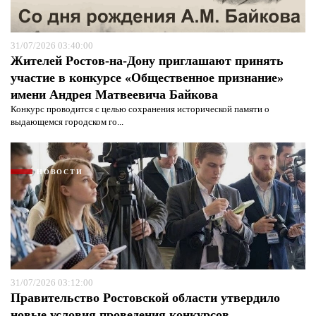
31/07/2026 03:40:00
Жителей Ростов-на-Дону приглашают принять
участие в конкурсе «Общественное признание»
имени Андрея Матвеевича Байкова
Конкурс проводится с целью сохранения исторической памяти о
выдающемся городском го...
Я согласен с
политикой конфиденциальности и
защиты информации*
Я согласен с
политикой конфиденциальности и
НОВОСТИ
защиты информации*
31/07/2026 03:12:00
Правительство Ростовской области утвердило
новые условия проведения конкурсов