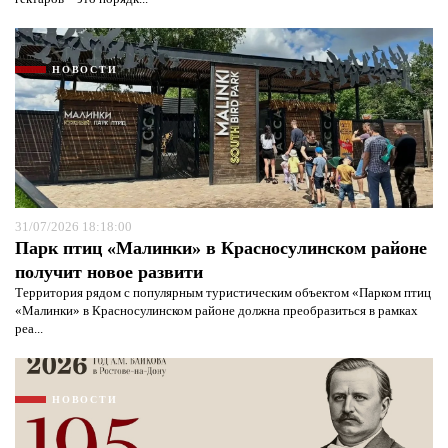
НОВОСТИ
31/07/2026 18:18:00
Парк птиц «Малинки» в Красносулинском районе
Я согласен с
политикой конфиденциальности и
защиты информации*
Я согласен с
политикой конфиденциальности и
получит новое развити
защиты информации*
Территория рядом с популярным туристическим объектом «Парком птиц
«Малинки» в Красносулинском районе должна преобразиться в рамках
реа...
НОВОСТИ