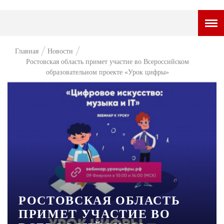
ГОРОДСКОЙ ПОРТАЛ
Главная
Новости
Ростовская область примет участие во Всероссийском
НОВОСТИ
образовательном проекте «Урок цифры»
ВОПРОС НЕДЕЛИ
ПРЕМЬЕРА
ТАМ И ТУТ
СТИЛЬ ЖИЗНИ
ХАЙП
ЧЕЛОВЕК ОСОБЕННЫЙ
РОСТОВСКАЯ ОБЛАСТЬ
КУЛЬТ ЕДЫ
ПРИМЕТ УЧАСТИЕ ВО
АФИША