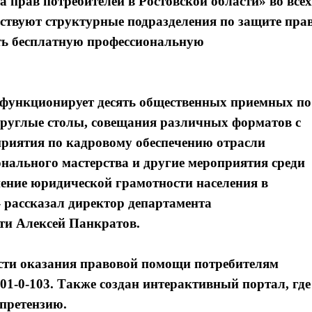
прав потребителей в Ростовской области» во всех
ствуют структурные подразделения по защите пра
ить бесплатную профессиональную
и функционирует десять общественных приемных по
круглые столы, совещания различных форматов с
приятия по кадровому обеспечению отрасли
нального мастерства и другие мероприятия среди
ение юридической грамотности населения в
- рассказал директор департамента
ти Алексей Панкратов.
Я согласен с
Я согласен с
политикой конфиденциальности и защиты информации
политикой конфиденциальности и защиты информации
сти оказания правовой помощи потребителям
301-0-103. Также создан интерактивный портал, где
претензию.