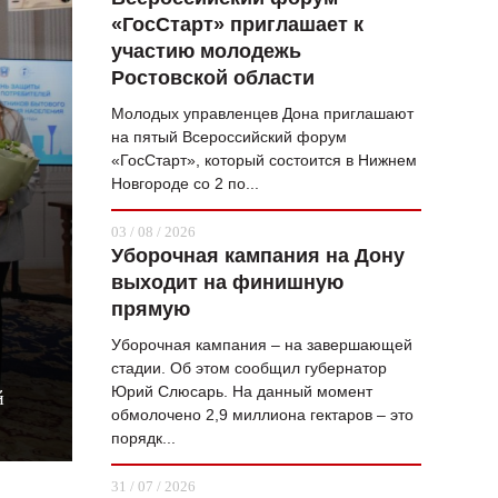
«ГосСтарт» приглашает к
ВОПРОС НЕДЕЛИ
участию молодежь
ПРЕМЬЕРА
Ростовской области
ТАМ И ТУТ
Молодых управленцев Дона приглашают
на пятый Всероссийский форум
СТИЛЬ ЖИЗНИ
«ГосСтарт», который состоится в Нижнем
Новгороде со 2 по...
ХАЙП
03 / 08 / 2026
ЧЕЛОВЕК ОСОБЕННЫЙ
Уборочная кампания на Дону
выходит на финишную
КУЛЬТ ЕДЫ
прямую
АФИША
Уборочная кампания – на завершающей
стадии. Об этом сообщил губернатор
ЖУРНАЛ
Юрий Слюсарь. На данный момент
й
обмолочено 2,9 миллиона гектаров – это
порядк...
31 / 07 / 2026