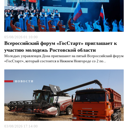
05/08/2026 01:10:00
Всероссийский форум «ГосСтарт» приглашает к
участию молодежь Ростовской области
Молодых управленцев Дона приглашают на пятый Всероссийский форум
«ГосСтарт», который состоится в Нижнем Новгороде со 2 по...
Я согласен с
политикой конфиденциальности и
защиты информации*
Я согласен с
политикой конфиденциальности и
защиты информации*
НОВОСТИ
03/08/2026 17:14:00