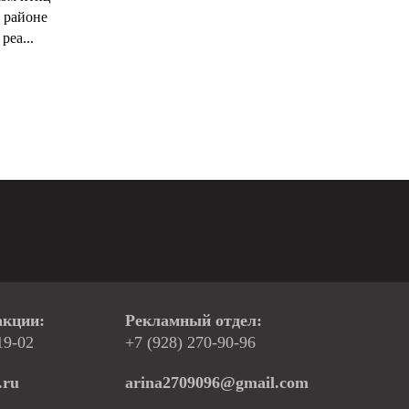
 районе
реа...
акции:
Рекламный отдел:
19-02
+7 (928) 270-90-96
.ru
arina2709096@gmail.com