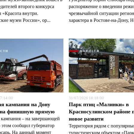
едителей второго конкурса
распоряжение о введении реж
 «Красота внутри.
чрезвычайной ситуации регио
кие музеи России», ор...
характера в Ростове-на-Дону, Н
ОСТИ
НОВОСТИ
7:14:00
31/07/2026 18:18:00
ая кампания на Дону
Парк птиц «Малинки» в
 на финишную прямую
Красносулинском районе 
новое развити
 кампания – на завершающей
б этом сообщил губернатор
Территория рядом с популярн
арь. На данный момент
туристическим объектом «Пар