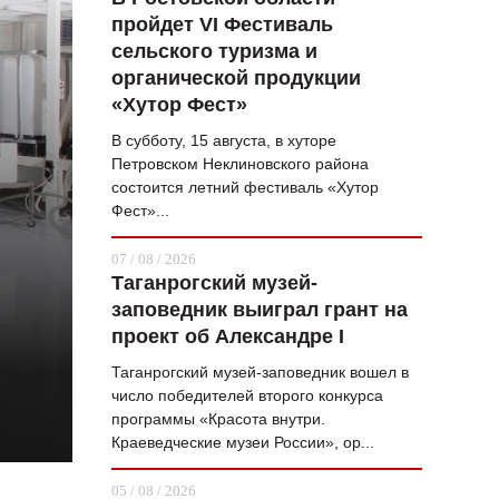
пройдет VI Фестиваль
ВОПРОС НЕДЕЛИ
сельского туризма и
ПРЕМЬЕРА
органической продукции
«Хутор Фест»
ТАМ И ТУТ
В субботу, 15 августа, в хуторе
СТИЛЬ ЖИЗНИ
Петровском Неклиновского района
состоится летний фестиваль «Хутор
ХАЙП
Фест»...
ЧЕЛОВЕК ОСОБЕННЫЙ
07 / 08 / 2026
Таганрогский музей-
КУЛЬТ ЕДЫ
заповедник выиграл грант на
АФИША
проект об Александре I
Таганрогский музей-заповедник вошел в
ЖУРНАЛ
число победителей второго конкурса
программы «Красота внутри.
Краеведческие музеи России», ор...
05 / 08 / 2026