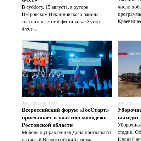
число поб
В субботу, 15 августа, в хуторе
программы
Петровском Неклиновского района
Краеведчес
состоится летний фестиваль «Хутор
Фест»...
НОВОСТИ
НОВ
05/08/2026 01:10:00
03/08/2026 1
Всероссийский форум «ГосСтарт»
Уборочн
приглашает к участию молодежь
выходит
Ростовской области
Уборочная
стадии. О
Молодых управленцев Дона приглашают
Юрий Слюс
на пятый Всероссийский форум