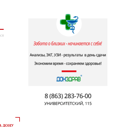
ся
А ДОНУ