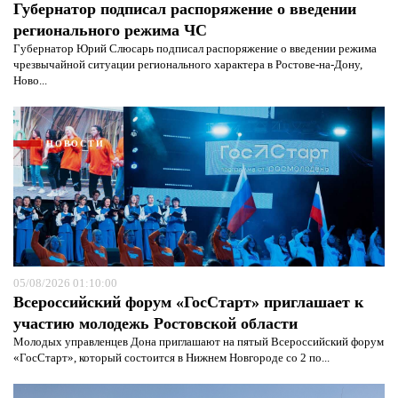
Губернатор подписал распоряжение о введении
регионального режима ЧС
Губернатор Юрий Слюсарь подписал распоряжение о введении режима
чрезвычайной ситуации регионального характера в Ростове-на-Дону,
Ново...
НОВОСТИ
05/08/2026 01:10:00
Всероссийский форум «ГосСтарт» приглашает к
Я согласен с
политикой конфиденциальности и
участию молодежь Ростовской области
защиты информации*
Я согласен с
политикой конфиденциальности и
защиты информации*
Молодых управленцев Дона приглашают на пятый Всероссийский форум
«ГосСтарт», который состоится в Нижнем Новгороде со 2 по...