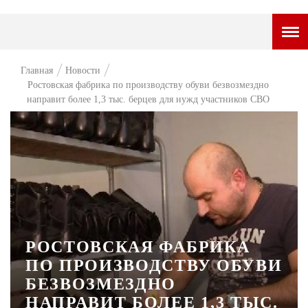
ГОРОДСКОЙ ПОРТАЛ
Главная
Новости
Ростовская фабрика по производству обуви безвозмездно
НОВОСТИ
направит более 1,3 тыс. берцев для нужд участников СВО
ВОПРОС НЕДЕЛИ
ПРЕМЬЕРА
ТАМ И ТУТ
СТИЛЬ ЖИЗНИ
ХАЙП
РОСТОВСКАЯ ФАБРИКА
ЧЕЛОВЕК ОСОБЕННЫЙ
ПО ПРОИЗВОДСТВУ ОБУВИ
БЕЗВОЗМЕЗДНО
КУЛЬТ ЕДЫ
НАПРАВИТ БОЛЕЕ 1,3 ТЫС.
АФИША