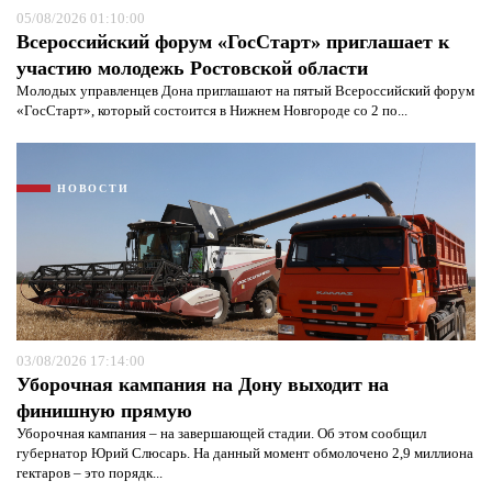
05/08/2026 01:10:00
Всероссийский форум «ГосСтарт» приглашает к
участию молодежь Ростовской области
Молодых управленцев Дона приглашают на пятый Всероссийский форум
«ГосСтарт», который состоится в Нижнем Новгороде со 2 по...
НОВОСТИ
Я согласен с
политикой конфиденциальности и
защиты информации*
Я согласен с
политикой конфиденциальности и
защиты информации*
03/08/2026 17:14:00
Уборочная кампания на Дону выходит на
финишную прямую
Уборочная кампания – на завершающей стадии. Об этом сообщил
губернатор Юрий Слюсарь. На данный момент обмолочено 2,9 миллиона
гектаров – это порядк...