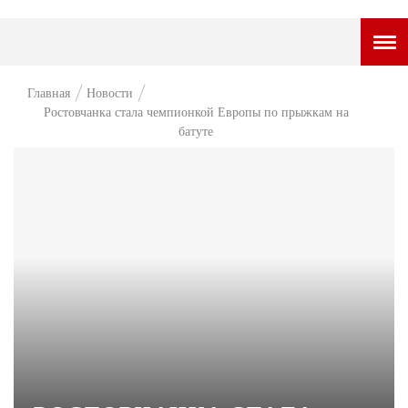
ГОРОДСКОЙ ПОРТАЛ
Главная
Новости
Ростовчанка стала чемпионкой Европы по прыжкам на
НОВОСТИ
батуте
ВОПРОС НЕДЕЛИ
ПРЕМЬЕРА
ТАМ И ТУТ
СТИЛЬ ЖИЗНИ
ХАЙП
ЧЕЛОВЕК ОСОБЕННЫЙ
КУЛЬТ ЕДЫ
АФИША