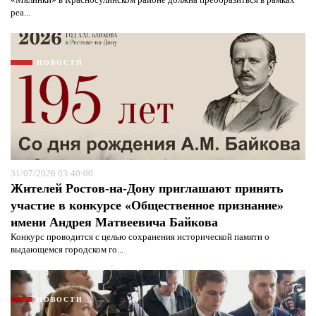
реа...
НОВОСТИ
31/07/2026 03:40:00
Жителей Ростов-на-Дону приглашают принять
участие в конкурсе «Общественное признание»
имени Андрея Матвеевича Байкова
Я согласен с
политикой конфиденциальности и
защиты информации*
Я согласен с
политикой конфиденциальности и
Конкурс проводится с целью сохранения исторической памяти о
защиты информации*
выдающемся городском го...
НОВОСТИ