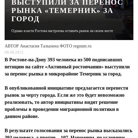
ВЫСТУПИЛИ ЗА ПЕРЕНОС
РЫНКА «ТЕМЕРНИК» ЗА
ЖУРНАЛ
ГОРОД
Однако власти Ростова настроены оставить рынок на своем месте
АВТОР
Анастасия Талызина ФОТО regnum.ru
08.08.2021
В Ростове-на-Дону 393 человека из 500 подписавших
петицию на сайте «Активный ростовчанин» выступили
за перенос рынка в микрорайоне Темерник за город.
В опубликованной инициативе предлагается перенести
рынок за черту города. Если же это будет невозможно
реализовать, то автор инициативы видит решение
проблемы в проведении миграционной политики в
данном районе.
В результате голосования за перенос рынка высказались
393 человека, а против – 107. Напомним, по условиям