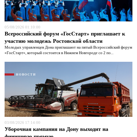
05/08/2026 01:10:00
Всероссийский форум «ГосСтарт» приглашает к
участию молодежь Ростовской области
Молодых управленцев Дона приглашают на пятый Всероссийский форум
«ГосСтарт», который состоится в Нижнем Новгороде со 2 по...
Я согласен с
политикой конфиденциальности и
НОВОСТИ
защиты информации*
Я согласен с
политикой конфиденциальности и
защиты информации*
03/08/2026 17:14:00
Уборочная кампания на Дону выходит на
финишную прямую