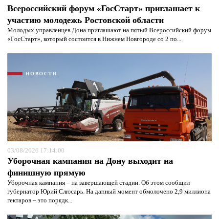
Всероссийский форум «ГосСтарт» приглашает к
участию молодежь Ростовской области
Молодых управленцев Дона приглашают на пятый Всероссийский форум
«ГосСтарт», который состоится в Нижнем Новгороде со 2 по...
НОВОСТИ
Я согласен с
политикой конфиденциальности и
защиты информации*
Я согласен с
политикой конфиденциальности и
защиты информации*
03/08/2026 17:14:00
Уборочная кампания на Дону выходит на
финишную прямую
Уборочная кампания – на завершающей стадии. Об этом сообщил
губернатор Юрий Слюсарь. На данный момент обмолочено 2,9 миллиона
гектаров – это порядк...