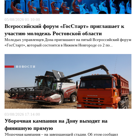
05/08/2026 01:10:00
Всероссийский форум «ГосСтарт» приглашает к
участию молодежь Ростовской области
Молодых управленцев Дона приглашают на пятый Всероссийский форум
«ГосСтарт», который состоится в Нижнем Новгороде со 2 по...
Я согласен с
политикой конфиденциальности и
НОВОСТИ
защиты информации*
Я согласен с
политикой конфиденциальности и
защиты информации*
03/08/2026 17:14:00
Уборочная кампания на Дону выходит на
финишную прямую
Уборочная кампания – на завершающей стадии. Об этом сообщил