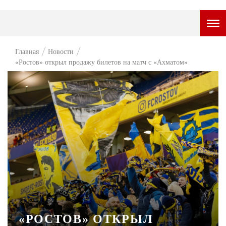
ГОРОДСКОЙ ПОРТАЛ
Главная
Новости
«Ростов» открыл продажу билетов на матч с «Ахматом»
НОВОСТИ
ВОПРОС НЕДЕЛИ
ПРЕМЬЕРА
ТАМ И ТУТ
СТИЛЬ ЖИЗНИ
ХАЙП
ЧЕЛОВЕК ОСОБЕННЫЙ
КУЛЬТ ЕДЫ
«РОСТОВ» ОТКРЫЛ
АФИША