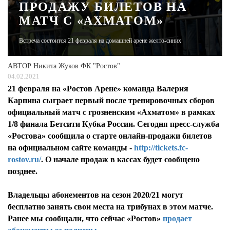
ПРОДАЖУ БИЛЕТОВ НА
МАТЧ С «АХМАТОМ»
ЖУРНАЛ
Встреча состоится 21 февраля на домашней арене желто-синих
АВТОР
Никита Жуков ФК "Ростов"
04.02.2021
21 февраля на «Ростов Арене» команда Валерия
Карпина сыграет первый после тренировочных сборов
официальный матч с грозненским «Ахматом» в рамках
1/8 финала Бетсити Кубка России. Сегодня пресс-служба
«Ростова» сообщила о старте онлайн-продажи билетов
на официальном сайте команды -
http://tickets.fc-
rostov.ru/
. О начале продаж в кассах будет сообщено
позднее.
Владельцы абонементов на сезон 2020/21 могут
бесплатно занять свои места на трибунах в этом матче.
Ранее мы сообщали, что сейчас «Ростов»
продает