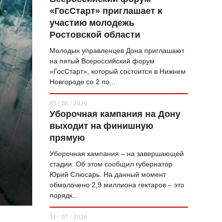
«ГосСтарт» приглашает к
ВОПРОС НЕДЕЛИ
участию молодежь
ПРЕМЬЕРА
Ростовской области
ТАМ И ТУТ
Молодых управленцев Дона приглашают
на пятый Всероссийский форум
СТИЛЬ ЖИЗНИ
«ГосСтарт», который состоится в Нижнем
Новгороде со 2 по...
ХАЙП
03 / 08 / 2026
ЧЕЛОВЕК ОСОБЕННЫЙ
Уборочная кампания на Дону
выходит на финишную
КУЛЬТ ЕДЫ
прямую
АФИША
Уборочная кампания – на завершающей
стадии. Об этом сообщил губернатор
ЖУРНАЛ
Юрий Слюсарь. На данный момент
обмолочено 2,9 миллиона гектаров – это
порядк...
31 / 07 / 2026