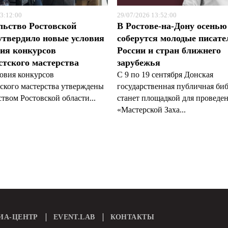
3:12:00
29/07/2026 13:52:00
льство Ростовской
В Ростове-на-Дону осенью
утвердило новые условия
соберутся молодые писате
ия конкурсов
России и стран ближнего
тского мастерства
зарубежья
овия конкурсов
С 9 по 19 сентября Донская
ского мастерства утверждены
государственная публичная би
твом Ростовской области...
станет площадкой для проведе
«Мастерской Заха...
ИА-ЦЕНТР
EVENT.LAB
КОНТАКТЫ