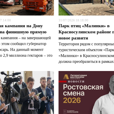
7:14:00
31/07/2026 18:18:00
ая кампания на Дону
Парк птиц «Малинки» в
 на финишную прямую
Красносулинском районе 
новое развити
 кампания – на завершающей
б этом сообщил губернатор
Территория рядом с популярн
арь. На данный момент
туристическим объектом «Пар
 2,9 миллиона гектаров – это
«Малинки» в Красносулинском
должна преобразиться в рамках 
ОСТИ
НОВОСТИ