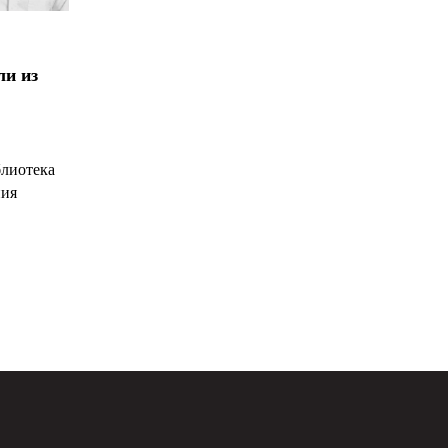
ли из
блиотека
ния