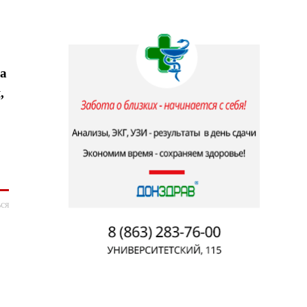
ща
,
ся