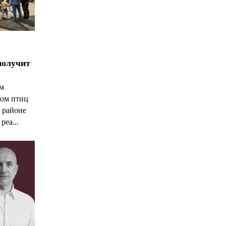
получит
ым
ком птиц
 районе
реа...