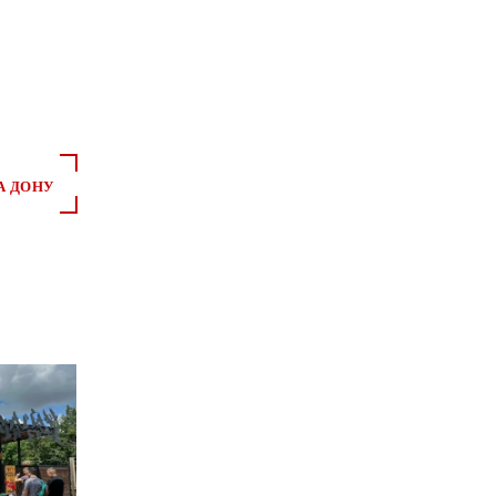
А ДОНУ
*
*