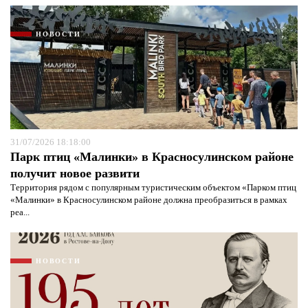
НОВОСТИ
31/07/2026 18:18:00
Парк птиц «Малинки» в Красносулинском районе
Я согласен с
политикой конфиденциальности и
получит новое развити
защиты информации*
Я согласен с
политикой конфиденциальности и
защиты информации*
Территория рядом с популярным туристическим объектом «Парком птиц
«Малинки» в Красносулинском районе должна преобразиться в рамках
реа...
НОВОСТИ