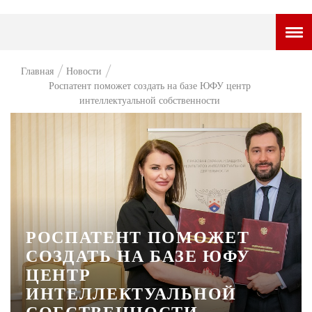
ГОРОДСКОЙ ПОРТАЛ
Главная
Новости
Роспатент поможет создать на базе ЮФУ центр
НОВОСТИ
интеллектуальной собственности
ВОПРОС НЕДЕЛИ
ПРЕМЬЕРА
ТАМ И ТУТ
СТИЛЬ ЖИЗНИ
ХАЙП
РОСПАТЕНТ ПОМОЖЕТ
СОЗДАТЬ НА БАЗЕ ЮФУ
ЧЕЛОВЕК ОСОБЕННЫЙ
ЦЕНТР
КУЛЬТ ЕДЫ
ИНТЕЛЛЕКТУАЛЬНОЙ
АФИША