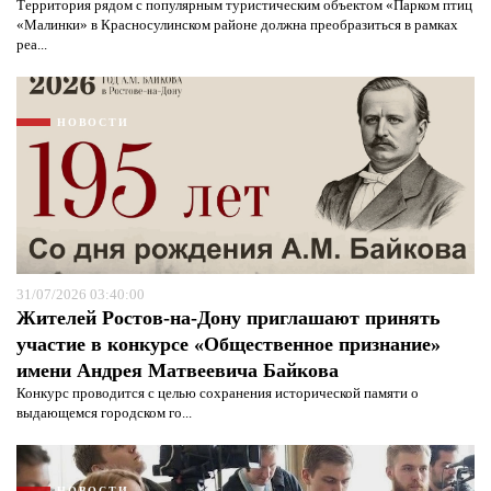
Территория рядом с популярным туристическим объектом «Парком птиц
«Малинки» в Красносулинском районе должна преобразиться в рамках
реа...
НОВОСТИ
31/07/2026 03:40:00
Жителей Ростов-на-Дону приглашают принять
участие в конкурсе «Общественное признание»
Я согласен с
политикой конфиденциальности и
имени Андрея Матвеевича Байкова
защиты информации*
Я согласен с
политикой конфиденциальности и
Конкурс проводится с целью сохранения исторической памяти о
защиты информации*
выдающемся городском го...
НОВОСТИ