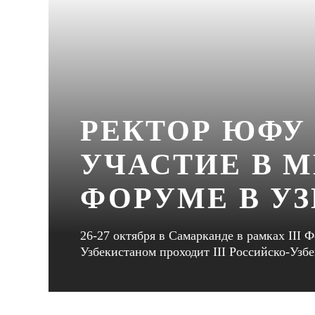
РЕКТОР ЮФУ
УЧАСТИЕ В 
ФОРУМЕ В У
26-27 октября в Самарканде в рамках III
Узбекистаном проходит III Российско-Узб