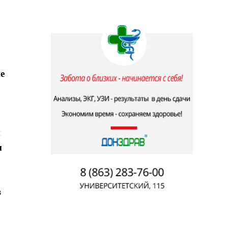
е
м
и
в
2