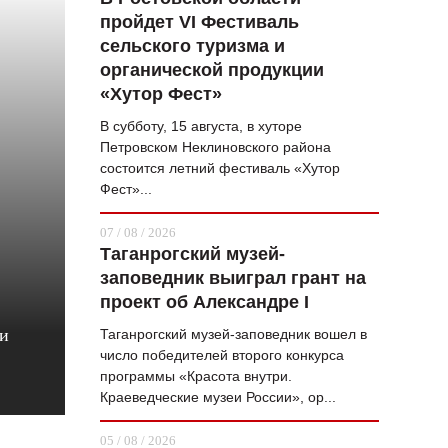
пройдет VI Фестиваль
ВОПРОС НЕДЕЛИ
сельского туризма и
ПРЕМЬЕРА
органической продукции
«Хутор Фест»
ТАМ И ТУТ
В субботу, 15 августа, в хуторе
СТИЛЬ ЖИЗНИ
Петровском Неклиновского района
состоится летний фестиваль «Хутор
ХАЙП
Фест»...
ЧЕЛОВЕК ОСОБЕННЫЙ
07 / 08 / 2026
Таганрогский музей-
КУЛЬТ ЕДЫ
заповедник выиграл грант на
АФИША
проект об Александре I
 и
Таганрогский музей-заповедник вошел в
ЖУРНАЛ
число победителей второго конкурса
программы «Красота внутри.
Краеведческие музеи России», ор...
05 / 08 / 2026