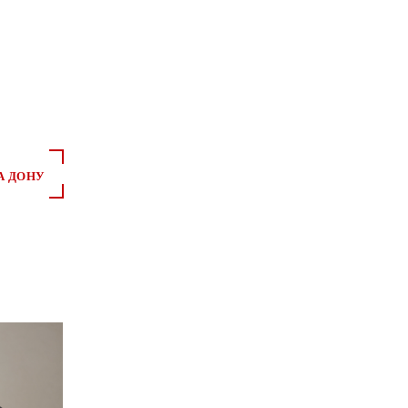
*
*
А ДОНУ