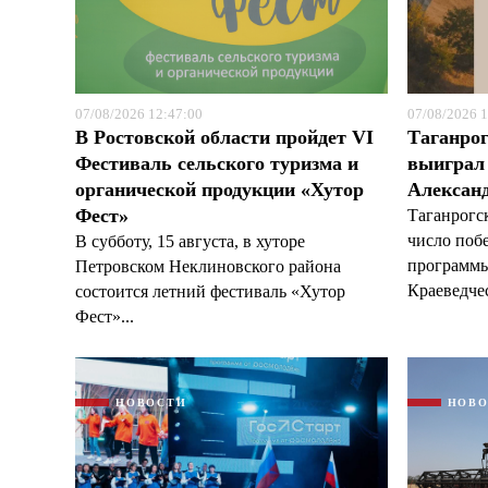
07/08/2026 12:47:00
07/08/2026 1
В Ростовской области пройдет VI
Таганрог
Фестиваль сельского туризма и
выиграл 
органической продукции «Хутор
Александ
Фест»
Таганрогс
число поб
В субботу, 15 августа, в хуторе
программы
Петровском Неклиновского района
Краеведчес
состоится летний фестиваль «Хутор
Фест»...
НОВОСТИ
НОВ