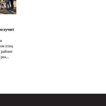
получит
ым
ком птиц
 районе
реа...