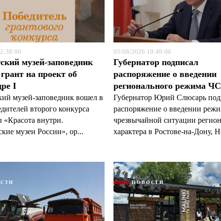
2:38:00
05/08/2026 19:49:00
ский музей-заповедник
Губернатор подписал
грант на проект об
распоряжение о введении
ре I
регионального режима Ч
кий музей-заповедник вошел в
Губернатор Юрий Слюсарь под
едителей второго конкурса
распоряжение о введении реж
 «Красота внутри.
чрезвычайной ситуации регио
кие музеи России», ор...
характера в Ростове-на-Дону, Н
ОСТИ
НОВОСТИ