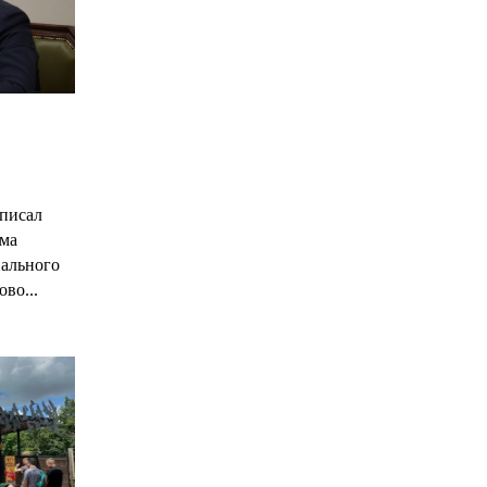
С
писал
има
нального
ово...