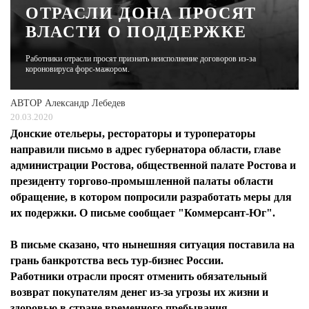
ОТРАСЛИ ДОНА ПРОСЯТ
ВЛАСТИ О ПОДДЕРЖКЕ
ЖУРНАЛ
Работники отрасли просят признать неисполнение договоров из-за
короновируса форс-мажором.
АВТОР
Александр Лебедев
20.03.2020
Донские отельеры, рестораторы и туроператоры
направили письмо в адрес губернатора области, главе
администрации Ростова, общественной палате Ростова и
президенту торгово-промышленной палаты области
обращение, в котором попросили разработать меры для
их подержки. О письме сообщает "Коммерсант-Юг".
В письме сказано, что нынешняя ситуация поставила на
грань банкротства весь тур-бизнес России.
Работники отрасли просят отменить обязательный
возврат покупателям денег из-за угрозы их жизни и
здоровью в стране временного пребывания.