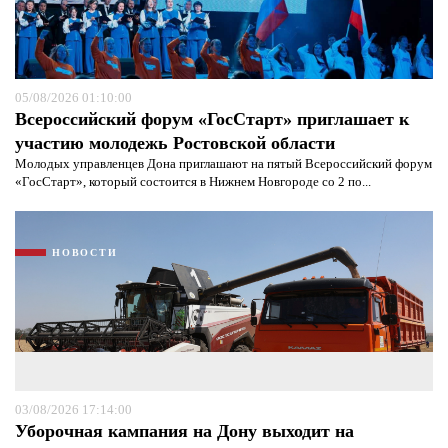
Я согласен с
политикой конфиденциальности и
защиты информации*
Я согласен с
политикой конфиденциальности и
защиты информации*
05/08/2026 01:10:00
Всероссийский форум «ГосСтарт» приглашает к
участию молодежь Ростовской области
Молодых управленцев Дона приглашают на пятый Всероссийский форум
«ГосСтарт», который состоится в Нижнем Новгороде со 2 по...
НОВОСТИ
03/08/2026 17:14:00
Уборочная кампания на Дону выходит на