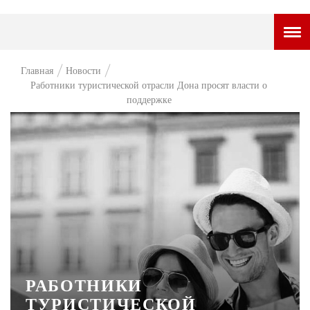
ГОРОДСКОЙ ПОРТАЛ
Главная
Новости
Работники туристической отрасли Дона просят власти о
НОВОСТИ
поддержке
ВОПРОС НЕДЕЛИ
ПРЕМЬЕРА
ТАМ И ТУТ
СТИЛЬ ЖИЗНИ
ХАЙП
ЧЕЛОВЕК ОСОБЕННЫЙ
РАБОТНИКИ
КУЛЬТ ЕДЫ
ТУРИСТИЧЕСКОЙ
АФИША