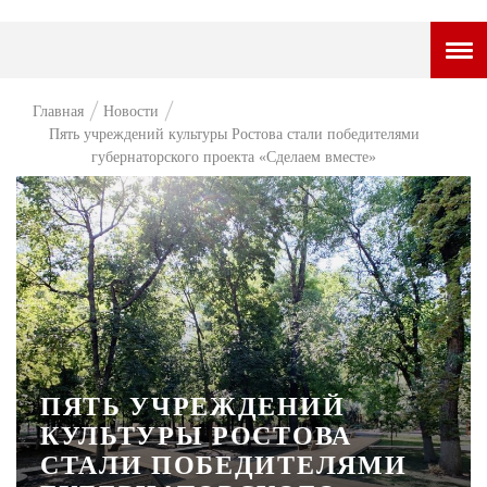
ГОРОДСКОЙ ПОРТАЛ
Главная
Новости
Пять учреждений культуры Ростова стали победителями
НОВОСТИ
губернаторского проекта «Сделаем вместе»
ВОПРОС НЕДЕЛИ
ПРЕМЬЕРА
ТАМ И ТУТ
СТИЛЬ ЖИЗНИ
ХАЙП
ПЯТЬ УЧРЕЖДЕНИЙ
ЧЕЛОВЕК ОСОБЕННЫЙ
КУЛЬТУРЫ РОСТОВА
КУЛЬТ ЕДЫ
СТАЛИ ПОБЕДИТЕЛЯМИ
АФИША