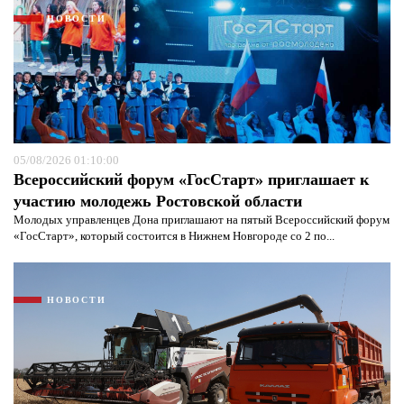
НОВОСТИ
05/08/2026 01:10:00
Всероссийский форум «ГосСтарт» приглашает к
участию молодежь Ростовской области
Молодых управленцев Дона приглашают на пятый Всероссийский форум
«ГосСтарт», который состоится в Нижнем Новгороде со 2 по...
Я согласен с
политикой конфиденциальности и
защиты информации*
Я согласен с
политикой конфиденциальности и
защиты информации*
НОВОСТИ