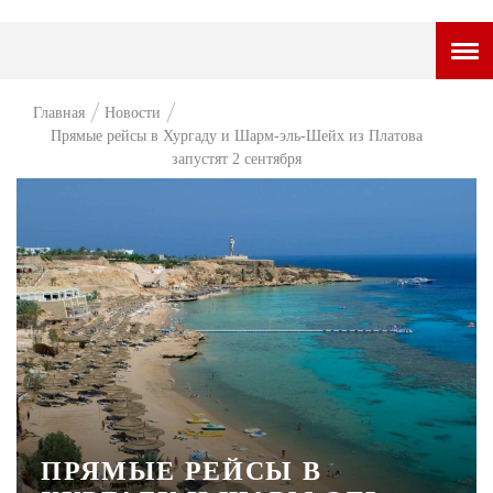
ГОРОДСКОЙ ПОРТАЛ
Главная
Новости
Прямые рейсы в Хургаду и Шарм-эль-Шейх из Платова
НОВОСТИ
запустят 2 сентября
ВОПРОС НЕДЕЛИ
ПРЕМЬЕРА
ТАМ И ТУТ
СТИЛЬ ЖИЗНИ
ХАЙП
ЧЕЛОВЕК ОСОБЕННЫЙ
КУЛЬТ ЕДЫ
ПРЯМЫЕ РЕЙСЫ В
АФИША