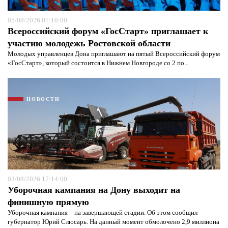
05/08/2026 01:10:00
Всероссийский форум «ГосСтарт» приглашает к
участию молодежь Ростовской области
Молодых управленцев Дона приглашают на пятый Всероссийский форум
«ГосСтарт», который состоится в Нижнем Новгороде со 2 по...
НОВОСТИ
Я согласен с
политикой конфиденциальности и
защиты информации*
Я согласен с
политикой конфиденциальности и
защиты информации*
03/08/2026 17:14:00
Уборочная кампания на Дону выходит на
финишную прямую
Уборочная кампания – на завершающей стадии. Об этом сообщил
губернатор Юрий Слюсарь. На данный момент обмолочено 2,9 миллиона