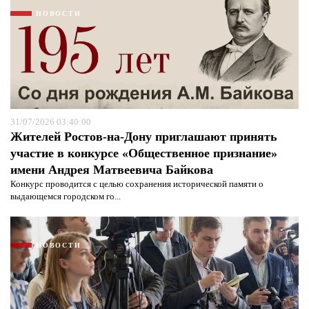
НОВОСТИ
31/07/2026 03:40:00
Жителей Ростов-на-Дону приглашают принять
участие в конкурсе «Общественное признание»
имени Андрея Матвеевича Байкова
Конкурс проводится с целью сохранения исторической памяти о
Я согласен с
политикой конфиденциальности и
выдающемся городском го...
защиты информации*
Я согласен с
политикой конфиденциальности и
защиты информации*
НОВОСТИ