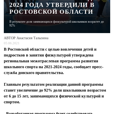
2024 ГОДА УТВЕРДИЛИ В
РОСТОВСКОЙ ОБЛАСТИ
ЖУРНАЛ
В результате доля занимающихся физкультурой школьников возрастет до
92%
АВТОР
Анастасия Талызина
05.06.2021
В Ростовской области с целью вовлечения детей и
подростков в занятия физкультурой утверждена
региональная межотраслевая программа развития
школьного спорта на 2021-2024 годы, сообщает пресс-
служба донского правительства.
Главным результатом реализации данной программы
станет увеличение до 92% доли школьников возрастом
от 6 до 15 лет, занимающихся физической культурой и
спортом.
- Разработанная программа будет содействовать