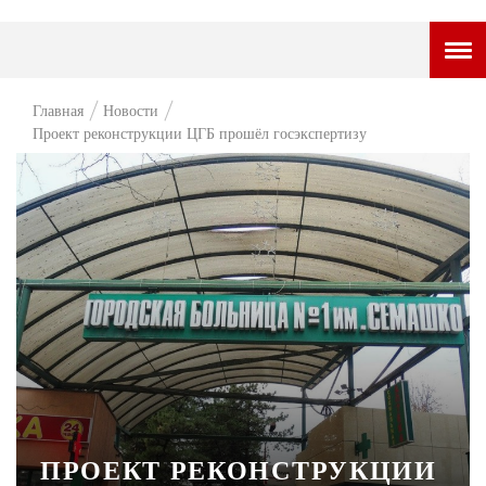
ГОРОДСКОЙ ПОРТАЛ
Главная
Новости
Проект реконструкции ЦГБ прошёл госэкспертизу
НОВОСТИ
ВОПРОС НЕДЕЛИ
ПРЕМЬЕРА
ТАМ И ТУТ
СТИЛЬ ЖИЗНИ
ХАЙП
ЧЕЛОВЕК ОСОБЕННЫЙ
КУЛЬТ ЕДЫ
ПРОЕКТ РЕКОНСТРУКЦИИ
АФИША