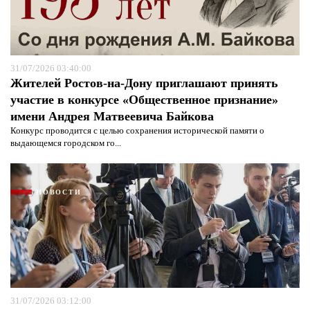
Я согласен с
политикой конфиденциальности и
защиты информации*
Я согласен с
политикой конфиденциальности и
защиты информации*
31/07/2026 03:40:00
Жителей Ростов-на-Дону приглашают принять
участие в конкурсе «Общественное признание»
имени Андрея Матвеевича Байкова
Конкурс проводится с целью сохранения исторической памяти о
выдающемся городском го...
НОВОСТИ
31/07/2026 03:12:00