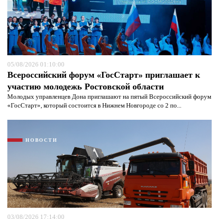
05/08/2026 01:10:00
Всероссийский форум «ГосСтарт» приглашает к
участию молодежь Ростовской области
Молодых управленцев Дона приглашают на пятый Всероссийский форум
«ГосСтарт», который состоится в Нижнем Новгороде со 2 по...
Я согласен с
политикой конфиденциальности и
защиты информации*
Я согласен с
политикой конфиденциальности и
защиты информации*
НОВОСТИ
03/08/2026 17:14:00