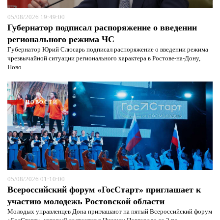
05/08/2026 19:49:00
Губернатор подписал распоряжение о введении
регионального режима ЧС
Губернатор Юрий Слюсарь подписал распоряжение о введении режима
чрезвычайной ситуации регионального характера в Ростове-на-Дону,
Ново...
НОВОСТИ
05/08/2026 01:10:00
Я согласен с
политикой конфиденциальности и
Всероссийский форум «ГосСтарт» приглашает к
защиты информации*
Я согласен с
политикой конфиденциальности и
защиты информации*
участию молодежь Ростовской области
Молодых управленцев Дона приглашают на пятый Всероссийский форум