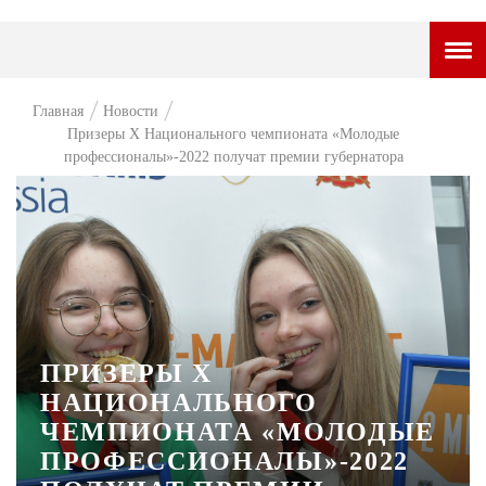
ГОРОДСКОЙ ПОРТАЛ
Главная
Новости
Призеры X Национального чемпионата «Молодые
НОВОСТИ
профессионалы»-2022 получат премии губернатора
ВОПРОС НЕДЕЛИ
ПРЕМЬЕРА
ТАМ И ТУТ
СТИЛЬ ЖИЗНИ
ХАЙП
ПРИЗЕРЫ X
НАЦИОНАЛЬНОГО
ЧЕЛОВЕК ОСОБЕННЫЙ
ЧЕМПИОНАТА «МОЛОДЫЕ
КУЛЬТ ЕДЫ
ПРОФЕССИОНАЛЫ»-2022
АФИША