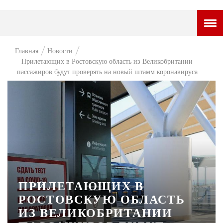
ГОРОДСКОЙ ПОРТАЛ
Главная
Новости
Прилетающих в Ростовскую область из Великобритании
НОВОСТИ
пассажиров будут проверять на новый штамм коронавируса
ВОПРОС НЕДЕЛИ
ПРЕМЬЕРА
ТАМ И ТУТ
СТИЛЬ ЖИЗНИ
ХАЙП
ПРИЛЕТАЮЩИХ В
ЧЕЛОВЕК ОСОБЕННЫЙ
РОСТОВСКУЮ ОБЛАСТЬ
КУЛЬТ ЕДЫ
ИЗ ВЕЛИКОБРИТАНИИ
АФИША