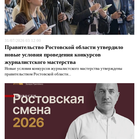
31/07/2026 03:12:00
Правительство Ростовской области утвердило
новые условия проведения конкурсов
журналистского мастерства
Новые условия конкурсов журналистского мастерства утверждены
правительством Ростовской области...
Я согласен с
политикой конфиденциальности и
защиты информации*
Я согласен с
политикой конфиденциальности и
защиты информации*
НОВОСТИ