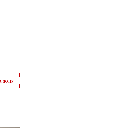
А ДОНУ
*
*