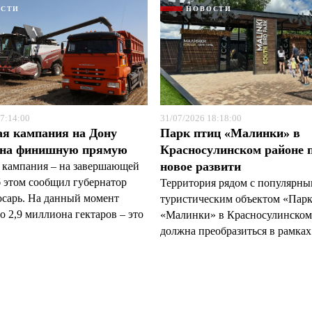
ОСТИ
НОВОСТИ
7:14:00
31/07/2026 18:18:00
ая кампания на Дону
Парк птиц «Малинки» в
 на финишную прямую
Красносулинском районе 
новое развити
 кампания – на завершающей
б этом сообщил губернатор
Территория рядом с популярн
арь. На данный момент
туристическим объектом «Пар
 2,9 миллиона гектаров – это
«Малинки» в Красносулинском
должна преобразиться в рамках 