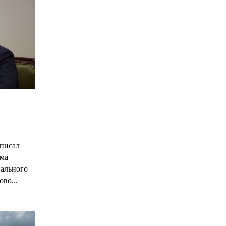
С
писал
има
нального
ово...