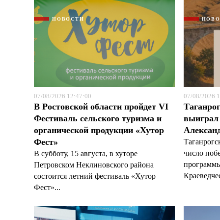
НОВОСТИ
НОВ
07/08/2026 12:47:00
07/08/2026 1
В Ростовской области пройдет VI
Таганрог
Фестиваль сельского туризма и
выиграл 
органической продукции «Хутор
Александ
Фест»
Таганрогс
число поб
В субботу, 15 августа, в хуторе
программы
Петровском Неклиновского района
Краеведчес
состоится летний фестиваль «Хутор
Фест»...