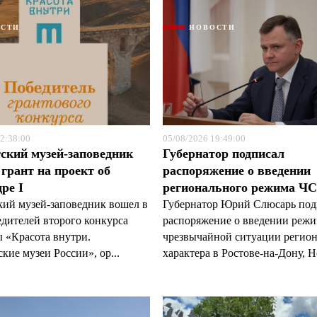
ОСТИ
НОВОСТИ
2:38:00
05/08/2026 19:49:00
ский музей-заповедник
Губернатор подписал
грант на проект об
распоряжение о введении
ре I
регионального режима Ч
кий музей-заповедник вошел в
Губернатор Юрий Слюсарь под
едителей второго конкурса
распоряжение о введении реж
 «Красота внутри.
чрезвычайной ситуации регио
кие музеи России», ор...
характера в Ростове-на-Дону, Н