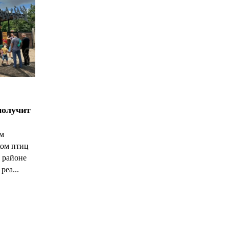
получит
ым
ком птиц
 районе
реа...