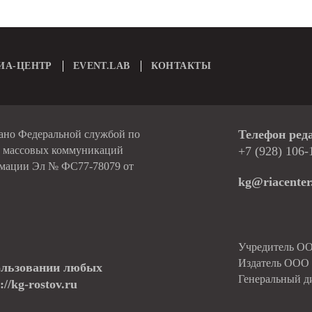
ИА-ЦЕНТР
EVENT.LAB
КОНТАКТЫ
Телефон ред
вано Федеральной службой по
и массовых коммуникаций
+7 (928) 106-
рмации Эл № ФС77-78079 от
kg@riacenter
Учредитель О
Издатель ОО
ользовании любых
Генеральный д
//kg-rostov.ru