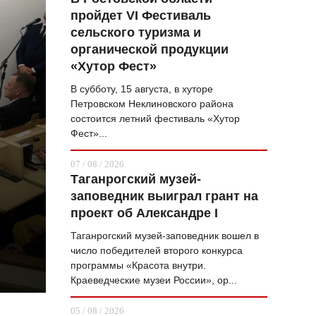
пройдет VI Фестиваль
ВОПРОС НЕДЕЛИ
сельского туризма и
ПРЕМЬЕРА
органической продукции
«Хутор Фест»
ТАМ И ТУТ
В субботу, 15 августа, в хуторе
СТИЛЬ ЖИЗНИ
Петровском Неклиновского района
состоится летний фестиваль «Хутор
ХАЙП
Фест»...
ЧЕЛОВЕК ОСОБЕННЫЙ
07 / 08 / 2026
Таганрогский музей-
КУЛЬТ ЕДЫ
заповедник выиграл грант на
АФИША
проект об Александре I
Таганрогский музей-заповедник вошел в
ЖУРНАЛ
число победителей второго конкурса
программы «Красота внутри.
Краеведческие музеи России», ор...
05 / 08 / 2026