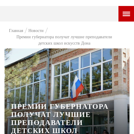
ГОРОДСКОЙ ПОРТАЛ
Главная
Новости
Премии губернатора получат лучшие преподаватели
НОВОСТИ
детских школ искусств Дона
ВОПРОС НЕДЕЛИ
ПРЕМЬЕРА
ТАМ И ТУТ
СТИЛЬ ЖИЗНИ
ХАЙП
ПРЕМИИ ГУБЕРНАТОРА
ЧЕЛОВЕК ОСОБЕННЫЙ
ПОЛУЧАТ ЛУЧШИЕ
ПРЕПОДАВАТЕЛИ
КУЛЬТ ЕДЫ
ДЕТСКИХ ШКОЛ
АФИША