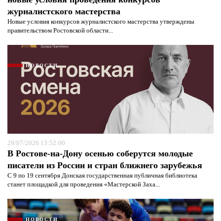
журналистского мастерства
Новые условия конкурсов журналистского мастерства утверждены
правительством Ростовской области...
Я согласен с
политикой конфиденциальности и
защиты информации*
Я согласен с
политикой конфиденциальности и
защиты информации*
НОВОСТИ
29/07/2026 13:52:00
В Ростове-на-Дону осенью соберутся молодые
писатели из России и стран ближнего зарубежья
С 9 по 19 сентября Донская государственная публичная библиотека
станет площадкой для проведения «Мастерской Заха...
НОВОСТИ