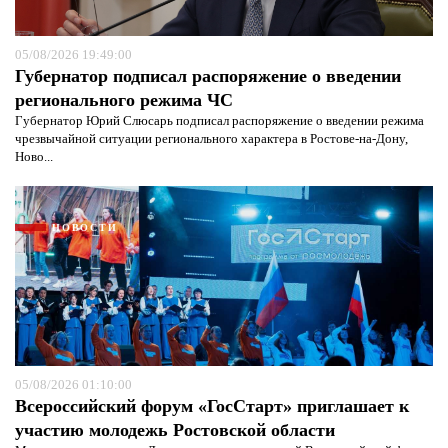
05/08/2026 19:49:00
Губернатор подписал распоряжение о введении
регионального режима ЧС
Губернатор Юрий Слюсарь подписал распоряжение о введении режима
чрезвычайной ситуации регионального характера в Ростове-на-Дону,
Ново...
НОВОСТИ
Я согласен с
политикой конфиденциальности и
05/08/2026 01:10:00
защиты информации*
Я согласен с
политикой конфиденциальности и
Всероссийский форум «ГосСтарт» приглашает к
защиты информации*
участию молодежь Ростовской области