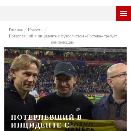
ГОРОДСКОЙ ПОРТАЛ
Главная
Новости
Потерпевший в инциденте с футболистом «Ростова» требует
НОВОСТИ
компенсации
ВОПРОС НЕДЕЛИ
ПРЕМЬЕРА
ТАМ И ТУТ
СТИЛЬ ЖИЗНИ
ХАЙП
ЧЕЛОВЕК ОСОБЕННЫЙ
ПОТЕРПЕВШИЙ В
КУЛЬТ ЕДЫ
ИНЦИДЕНТЕ С
АФИША