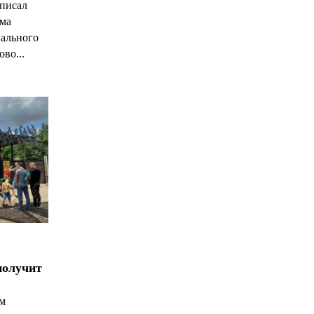
писал
има
нального
ово...
получит
ым