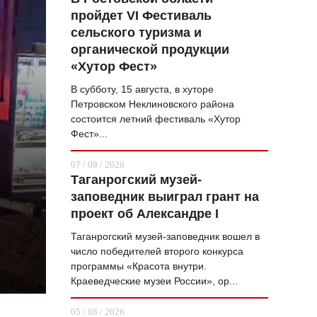
пройдет VI Фестиваль
ВОПРОС НЕДЕЛИ
сельского туризма и
ПРЕМЬЕРА
органической продукции
«Хутор Фест»
ТАМ И ТУТ
В субботу, 15 августа, в хуторе
СТИЛЬ ЖИЗНИ
Петровском Неклиновского района
состоится летний фестиваль «Хутор
ХАЙП
Фест»...
ЧЕЛОВЕК ОСОБЕННЫЙ
07 / 08 / 2026
Таганрогский музей-
КУЛЬТ ЕДЫ
заповедник выиграл грант на
АФИША
проект об Александре I
Таганрогский музей-заповедник вошел в
ЖУРНАЛ
число победителей второго конкурса
программы «Красота внутри.
Краеведческие музеи России», ор...
05 / 08 / 2026