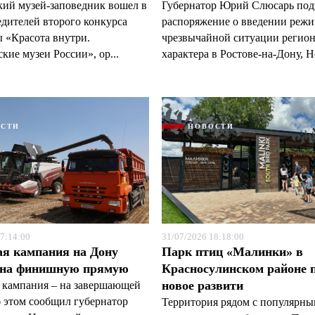
кий музей-заповедник вошел в
Губернатор Юрий Слюсарь под
едителей второго конкурса
распоряжение о введении реж
 «Красота внутри.
чрезвычайной ситуации регио
кие музеи России», ор...
характера в Ростове-на-Дону, Н
ОСТИ
НОВОСТИ
7:14:00
31/07/2026 18:18:00
ая кампания на Дону
Парк птиц «Малинки» в
 на финишную прямую
Красносулинском районе 
новое развити
 кампания – на завершающей
б этом сообщил губернатор
Территория рядом с популярн