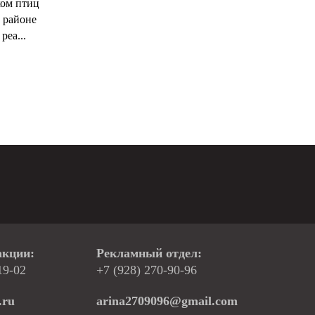
ком птиц
 районе
реа...
акции:
Рекламный отдел:
19-02
+7 (928) 270-90-96
.ru
arina2709096@gmail.com