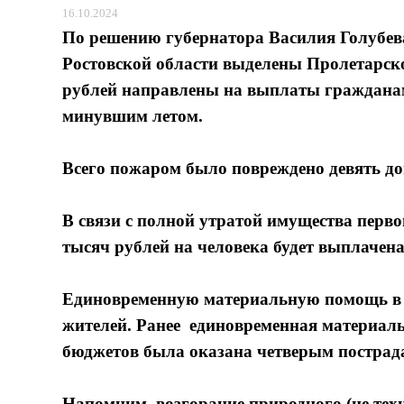
16.10.2024
По решению губернатора Василия Голубева
Ростовской области выделены Пролетарско
рублей направлены на выплаты гражданам
минувшим летом.
Всего пожаром было повреждено девять до
В связи с полной утратой имущества перв
тысяч рублей на человека будет выплачен
Единовременную материальную помощь в р
жителей. Ранее единовременная материаль
бюджетов была оказана четверым постра
Напомним, возгорание природного (не техн