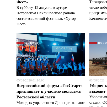
Фест»
Таганрогс
число поб
В субботу, 15 августа, в хуторе
программы
Петровском Неклиновского района
Краеведчес
состоится летний фестиваль «Хутор
Фест»...
НОВОСТИ
НОВ
05/08/2026 01:10:00
03/08/2026 1
Всероссийский форум «ГосСтарт»
Уборочн
приглашает к участию молодежь
выходит
Ростовской области
Уборочная
стадии. О
Молодых управленцев Дона приглашают