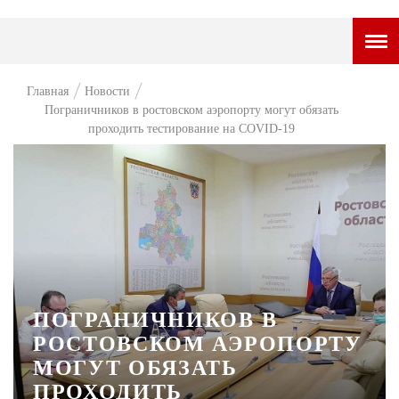
ГОРОДСКОЙ ПОРТАЛ
Главная
Новости
Пограничников в ростовском аэропорту могут обязать
НОВОСТИ
проходить тестирование на COVID-19
ВОПРОС НЕДЕЛИ
ПРЕМЬЕРА
ТАМ И ТУТ
СТИЛЬ ЖИЗНИ
ХАЙП
ПОГРАНИЧНИКОВ В
ЧЕЛОВЕК ОСОБЕННЫЙ
РОСТОВСКОМ АЭРОПОРТУ
МОГУТ ОБЯЗАТЬ
КУЛЬТ ЕДЫ
ПРОХОДИТЬ
АФИША