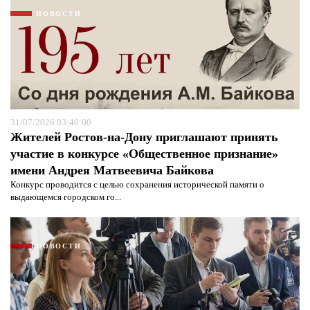
НОВОСТИ
31/07/2026 03:40:00
Жителей Ростов-на-Дону приглашают принять
участие в конкурсе «Общественное признание»
имени Андрея Матвеевича Байкова
Конкурс проводится с целью сохранения исторической памяти о
Я согласен с
политикой конфиденциальности и
выдающемся городском го...
защиты информации*
Я согласен с
политикой конфиденциальности и
защиты информации*
НОВОСТИ