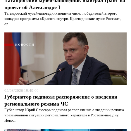
Таганрогский музей-заповедник выиграл грант на
проект об Александре I
Таганрогский музей-заповедник вошел в число победителей второго
Я согласен с
политикой конфиденциальности и
конкурса программы «Красота внутри. Краеведческие музеи России»,
защиты информации*
Я согласен с
политикой конфиденциальности и
ор...
защиты информации*
НОВОСТИ
05/08/2026 19:49:00
Губернатор подписал распоряжение о введении
регионального режима ЧС
Губернатор Юрий Слюсарь подписал распоряжение о введении режима
чрезвычайной ситуации регионального характера в Ростове-на-Дону,
Ново...