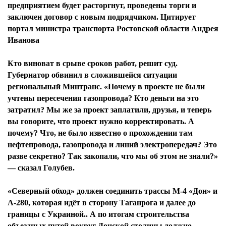
предприятием будет расторгнут, проведены торги и
заключен договор с новым подрядчиком. Цитирует
портал министра транспорта Ростовской области Андрея
Иванова
Кто виноват в срыве сроков работ, решит суд.
Губернатор обвинил в сложившейся ситуации
региональный Минтранс. «Почему в проекте не были
учтены пересечения газопровода? Кто деньги на это
затратил? Мы же за проект заплатили, друзья, и теперь
вы говорите, что проект нужно корректировать. А
почему? Что, не было известно о прохождении там
нефтепровода, газопровода и линий электропередач? Это
разве секретно? Так закопали, что мы об этом не знали?»
— сказал Голубев.
«Северный обход» должен соединить трассы М-4 «Дон» и
А-280, которая идёт в сторону Таганрога и далее до
границы с Украиной.. А по итогам строительства
объездных путей вокруг Донской столицы должно