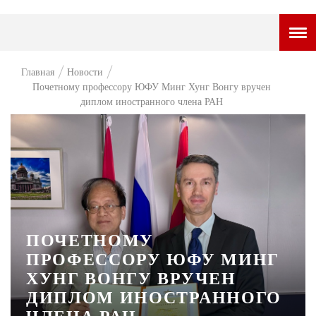
ГОРОДСКОЙ ПОРТАЛ
Главная
Новости
Почетному профессору ЮФУ Минг Хунг Вонгу вручен
НОВОСТИ
диплом иностранного члена РАН
ВОПРОС НЕДЕЛИ
ПРЕМЬЕРА
ТАМ И ТУТ
СТИЛЬ ЖИЗНИ
ХАЙП
ПОЧЕТНОМУ
ПРОФЕССОРУ ЮФУ МИНГ
ЧЕЛОВЕК ОСОБЕННЫЙ
ХУНГ ВОНГУ ВРУЧЕН
КУЛЬТ ЕДЫ
ДИПЛОМ ИНОСТРАННОГО
АФИША