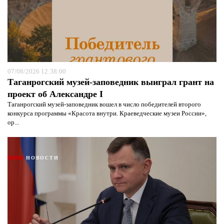
Я согласен с
политикой конфиденциальности и
07/08/2026 12:38:00
защиты информации*
Я согласен с
политикой конфиденциальности и
Таганрогский музей-заповедник выиграл грант на
защиты информации*
проект об Александре I
Таганрогский музей-заповедник вошел в число победителей второго
конкурса программы «Красота внутри. Краеведческие музеи России»,
ор...
НОВОСТИ