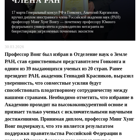
ЧЛЕНА РАН
17 марта Генеральный консул РФ в Гонконге, Анатолий Каргаполов,
ЖУРНАЛ
вручил диплом иностранного члена Российской академии наук (РАН)
профессору Минг Хунг Вонгу — почетному профессору Южного
федерального университета и руководителю мегагранта по
биореставрации загрязненных почвенных экосистем
30.03.2026
Профессор Вонг был избран в Отделение наук о Земле
РАН, став единственным представителем Гонконга и
одним из 39 выдающихся ученых из 20 стран. Ранее
президент РАН, академик Геннадий Красников, выразил
уверенность, что совместные усилия будут
способствовать плодотворному сотрудничеству между
нашими странами. Необходимо отметить, что избрание в
Академию проходит на высококонкурентной основе и
признает только ученых с исключительными научными
достижениями. Принимая диплом, профессор Минг Хунг
Вонг подчеркнул, что это является результатом
поддержки правительства Российской Федерации в