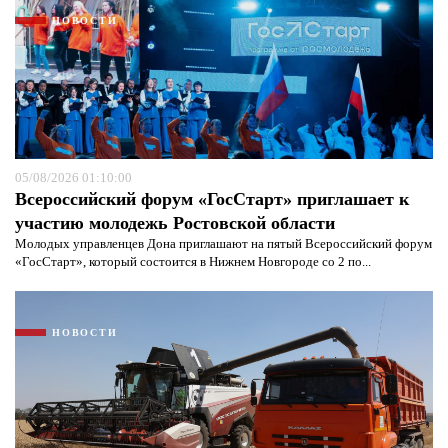
НОВОСТИ
05/08/2026 01:10:00
Всероссийский форум «ГосСтарт» приглашает к
участию молодежь Ростовской области
Молодых управленцев Дона приглашают на пятый Всероссийский форум
«ГосСтарт», который состоится в Нижнем Новгороде со 2 по...
Я согласен с
политикой конфиденциальности и
защиты информации*
Я согласен с
политикой конфиденциальности и
защиты информации*
НОВОСТИ