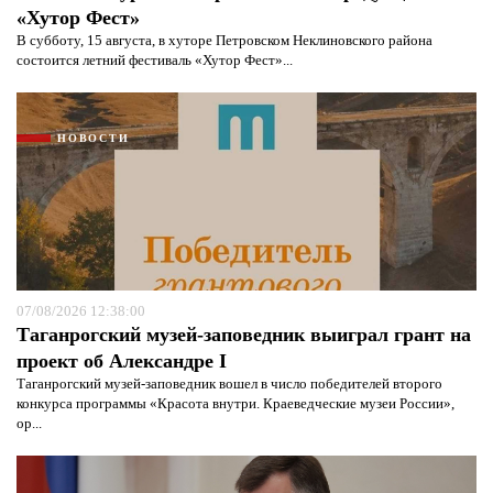
«Хутор Фест»
В субботу, 15 августа, в хуторе Петровском Неклиновского района
состоится летний фестиваль «Хутор Фест»...
НОВОСТИ
Я согласен с
политикой конфиденциальности и
защиты информации*
Я согласен с
политикой конфиденциальности и
защиты информации*
07/08/2026 12:38:00
Таганрогский музей-заповедник выиграл грант на
проект об Александре I
Таганрогский музей-заповедник вошел в число победителей второго
конкурса программы «Красота внутри. Краеведческие музеи России»,
ор...