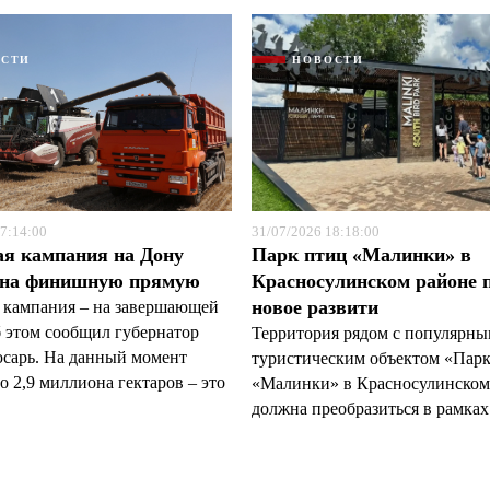
ОСТИ
НОВОСТИ
7:14:00
31/07/2026 18:18:00
ая кампания на Дону
Парк птиц «Малинки» в
 на финишную прямую
Красносулинском районе 
новое развити
 кампания – на завершающей
б этом сообщил губернатор
Территория рядом с популярн
арь. На данный момент
туристическим объектом «Пар
 2,9 миллиона гектаров – это
«Малинки» в Красносулинском
должна преобразиться в рамках 