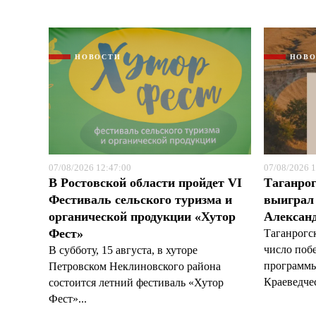
НОВОСТИ
НОВ
07/08/2026 12:47:00
07/08/2026 1
В Ростовской области пройдет VI
Таганрог
Фестиваль сельского туризма и
выиграл 
органической продукции «Хутор
Александ
Фест»
Таганрогс
число поб
В субботу, 15 августа, в хуторе
программы
Петровском Неклиновского района
Краеведчес
состоится летний фестиваль «Хутор
Фест»...