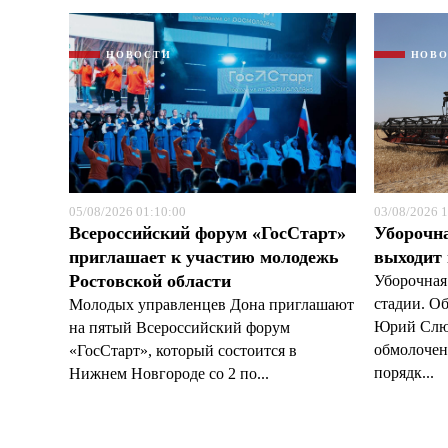
НОВОСТИ
НОВ
05/08/2026 01:10:00
03/08/2026 1
Всероссийский форум «ГосСтарт»
Уборочн
приглашает к участию молодежь
выходит
Ростовской области
Уборочная
стадии. О
Молодых управленцев Дона приглашают
Юрий Слюс
на пятый Всероссийский форум
обмолочено
«ГосСтарт», который состоится в
порядк...
Нижнем Новгороде со 2 по...