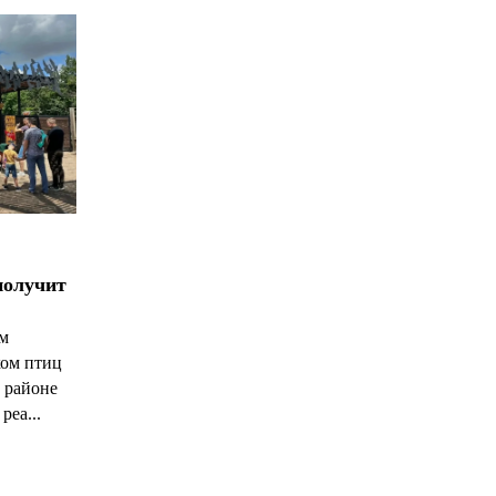
получит
ым
ком птиц
 районе
реа...