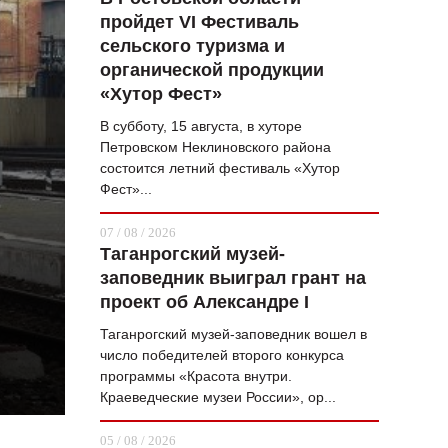
пройдет VI Фестиваль
ВОПРОС НЕДЕЛИ
сельского туризма и
ПРЕМЬЕРА
органической продукции
«Хутор Фест»
ТАМ И ТУТ
В субботу, 15 августа, в хуторе
СТИЛЬ ЖИЗНИ
Петровском Неклиновского района
состоится летний фестиваль «Хутор
ХАЙП
Фест»...
ЧЕЛОВЕК ОСОБЕННЫЙ
07 / 08 / 2026
Таганрогский музей-
КУЛЬТ ЕДЫ
заповедник выиграл грант на
АФИША
проект об Александре I
Таганрогский музей-заповедник вошел в
ЖУРНАЛ
число победителей второго конкурса
программы «Красота внутри.
Краеведческие музеи России», ор...
05 / 08 / 2026