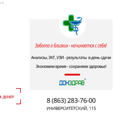
ся
А ДОНУ