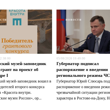
ОСТИ
НОВОСТИ
Я согласен с
Я согласен с
политикой конфиденциальности и защиты информации
политикой конфиденциальности и защиты информации
2:38:00
05/08/2026 19:49:00
ский музей-заповедник
Губернатор подписал
грант на проект об
распоряжение о введении
ре I
регионального режима Ч
кий музей-заповедник вошел в
Губернатор Юрий Слюсарь под
едителей второго конкурса
распоряжение о введении реж
 «Красота внутри.
чрезвычайной ситуации регио
кие музеи России», ор...
характера в Ростове-на-Дону, Н