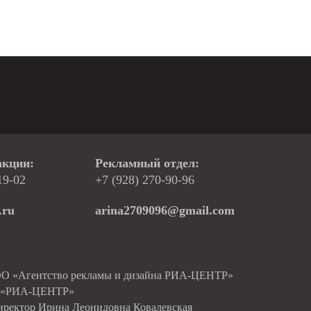
акции:
Рекламный отдел:
19-02
+7 (928) 270-90-96
.ru
arina2709096@gmail.com
ОО «Агентство рекламы и дизайна РИА-ЦЕНТР»
О «РИА-ЦЕНТР»
иректор Ирина Леонидовна Ковалевская