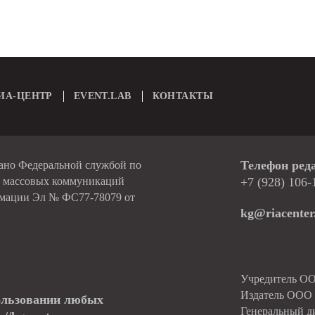
ИА-ЦЕНТР
EVENT.LAB
КОНТАКТЫ
Телефон ред
вано Федеральной службой по
и массовых коммуникаций
+7 (928) 106-
рмации Эл № ФС77-78079 от
kg@riacenter
Учредитель О
Издатель ОО
ользовании любых
Генеральный д