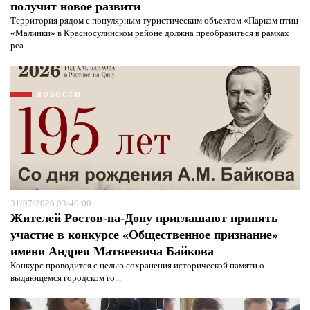
получит новое развити
Территория рядом с популярным туристическим объектом «Парком птиц
«Малинки» в Красносулинском районе должна преобразиться в рамках
реа...
НОВОСТИ
31/07/2026 03:40:00
Жителей Ростов-на-Дону приглашают принять
участие в конкурсе «Общественное признание»
Я согласен с
политикой конфиденциальности и
защиты информации*
Я согласен с
политикой конфиденциальности и
имени Андрея Матвеевича Байкова
защиты информации*
Конкурс проводится с целью сохранения исторической памяти о
выдающемся городском го...