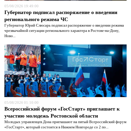
05/08/2026 19:49:00
Губернатор подписал распоряжение о введении
регионального режима ЧС
Губернатор Юрий Слюсарь подписал распоряжение о введении режима
чрезвычайной ситуации регионального характера в Ростове-на-Дону,
Ново...
Я согласен с
политикой конфиденциальности и
защиты информации*
Я согласен с
политикой конфиденциальности и
защиты информации*
НОВОСТИ
05/08/2026 01:10:00
Всероссийский форум «ГосСтарт» приглашает к
участию молодежь Ростовской области
Молодых управленцев Дона приглашают на пятый Всероссийский форум
«ГосСтарт», который состоится в Нижнем Новгороде со 2 по...