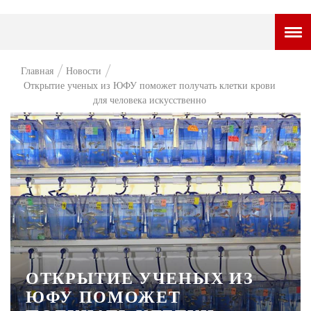
ГОРОДСКОЙ ПОРТАЛ
Главная
Новости
Открытие ученых из ЮФУ поможет получать клетки крови
НОВОСТИ
для человека искусственно
ВОПРОС НЕДЕЛИ
ПРЕМЬЕРА
ТАМ И ТУТ
СТИЛЬ ЖИЗНИ
ХАЙП
ЧЕЛОВЕК ОСОБЕННЫЙ
ОТКРЫТИЕ УЧЕНЫХ ИЗ
КУЛЬТ ЕДЫ
ЮФУ ПОМОЖЕТ
АФИША