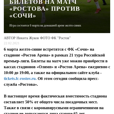
БИЛЕТОВ НА МАТЧ
«РОСТОВА» ПРОТИВ
ЖУРНАЛ
«СОЧИ»
Игра состоится 6 марта на домашней арене желто-синих
АВТОР
Никита Жуков ФОТО ФК "Ростов"
22.02.2021
6 марта желто-синие встретятся с ФК «Сочи» на
стадионе «Ростов Арена» в рамках 21 тура Российской
премьер-лиги. Билеты на матч уже можно приобрести в
кассах стадионов «Олимп» и «Ростов Арена» ежедневно с
10:00 до 19:00, а также на официальном сайте клуба -
tickets.fc-rostov.ru.
Об этом сегодня сообщила пресс-
служба «Ростова».
В настоящее время фактическая вместимость стадиона
составляет 50% от общего числа посадочных мест.
Также в связи с коронавирусными ограничениями на
стадион не допускаются лица старше 65 лет.