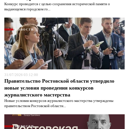
Конкурс проводится с целью сохранения исторической памяти о
выдающемся городском го...
НОВОСТИ
Я согласен с
политикой конфиденциальности и
защиты информации*
Я согласен с
политикой конфиденциальности и
защиты информации*
31/07/2026 03:12:00
Правительство Ростовской области утвердило
новые условия проведения конкурсов
журналистского мастерства
Новые условия конкурсов журналистского мастерства утверждены
правительством Ростовской области...
НОВОСТИ