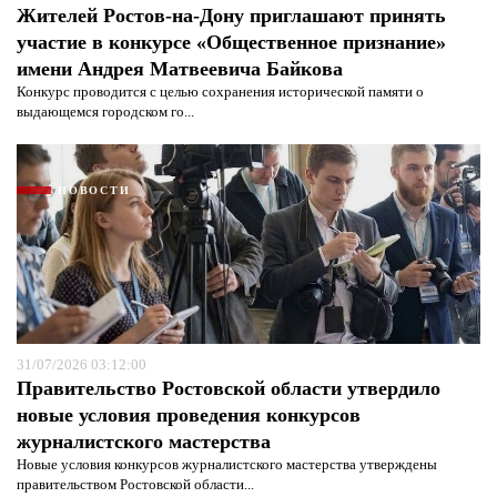
Жителей Ростов-на-Дону приглашают принять
участие в конкурсе «Общественное признание»
имени Андрея Матвеевича Байкова
Конкурс проводится с целью сохранения исторической памяти о
выдающемся городском го...
НОВОСТИ
Я согласен с
политикой конфиденциальности и
защиты информации*
Я согласен с
политикой конфиденциальности и
защиты информации*
31/07/2026 03:12:00
Правительство Ростовской области утвердило
новые условия проведения конкурсов
журналистского мастерства
Новые условия конкурсов журналистского мастерства утверждены
правительством Ростовской области...