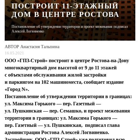
ПОСТРОИТ 11-ЭТАЖНЫЙ
ДОМ В ЦЕНТРЕ РОСТОВА
ЖУРНАЛ
Постановление об утверждении территории и проект межевания подписал
Алексей Логвиненко
АВТОР
Анастасия Талызина
16.05.2021
ООО «ГПЗ-Строй» построит в центре Ростова-на-Дону
многоквартирный дом высотой от 9 до 11 этажей
с объектами обслуживания жилой застройки
и паркингом на 102 машиноместа, сообщает издание
«Город N».
Постановление об утверждении территории в границах:
ул. Максима Горького — пер. Газетный —
ул. Пушкинская — пер. Семашко, и проект межевания
территории в границах: ул. Максима Горького —
пер. Газетный — ул. Пушкинская, подписал глава
администрации Ростова Алексей Логвиненко.
Застройщик, ООО «ГПЗ-Строй» уже подготовил всю