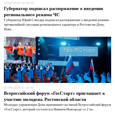
05/08/2026 19:49:00
Губернатор подписал распоряжение о введении
регионального режима ЧС
Губернатор Юрий Слюсарь подписал распоряжение о введении режима
чрезвычайной ситуации регионального характера в Ростове-на-Дону,
Ново...
НОВОСТИ
05/08/2026 01:10:00
Я согласен с
политикой конфиденциальности и
Всероссийский форум «ГосСтарт» приглашает к
защиты информации*
Я согласен с
политикой конфиденциальности и
участию молодежь Ростовской области
защиты информации*
Молодых управленцев Дона приглашают на пятый Всероссийский форум
«ГосСтарт», который состоится в Нижнем Новгороде со 2 по...