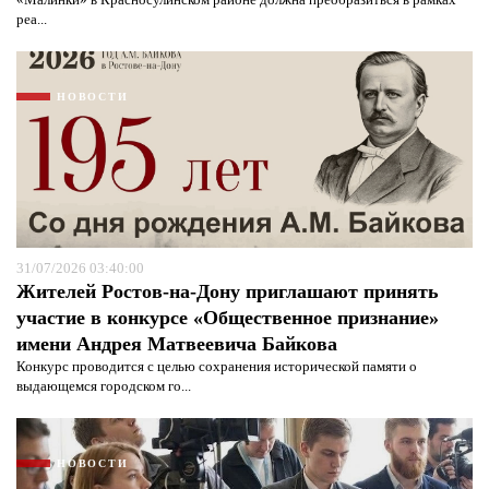
реа...
НОВОСТИ
31/07/2026 03:40:00
Жителей Ростов-на-Дону приглашают принять
участие в конкурсе «Общественное признание»
имени Андрея Матвеевича Байкова
Я согласен с
политикой конфиденциальности и
защиты информации*
Я согласен с
политикой конфиденциальности и
Конкурс проводится с целью сохранения исторической памяти о
защиты информации*
выдающемся городском го...
НОВОСТИ