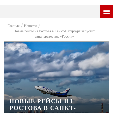
ГОРОДСКОЙ ПОРТАЛ
Главная
Новости
Новые рейсы из Ростова в Санкт-Петербург запустит
НОВОСТИ
авиаперевозчик «Россия»
ВОПРОС НЕДЕЛИ
ПРЕМЬЕРА
ТАМ И ТУТ
СТИЛЬ ЖИЗНИ
ХАЙП
ЧЕЛОВЕК ОСОБЕННЫЙ
НОВЫЕ РЕЙСЫ ИЗ
КУЛЬТ ЕДЫ
РОСТОВА В САНКТ-
АФИША