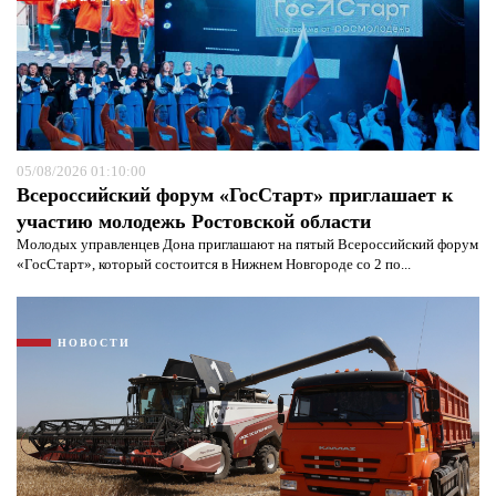
05/08/2026 01:10:00
Всероссийский форум «ГосСтарт» приглашает к
участию молодежь Ростовской области
Молодых управленцев Дона приглашают на пятый Всероссийский форум
«ГосСтарт», который состоится в Нижнем Новгороде со 2 по...
Я согласен с
политикой конфиденциальности и
защиты информации*
Я согласен с
политикой конфиденциальности и
защиты информации*
НОВОСТИ