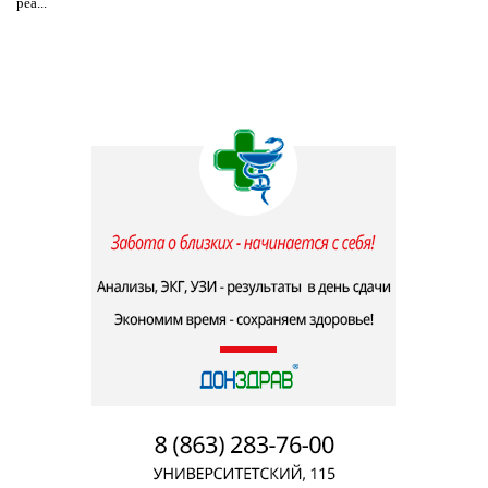
реа...