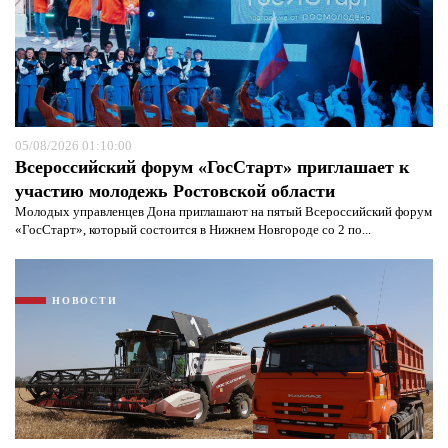
Я согласен с
политикой конфиденциальности и
защиты информации*
Я согласен с
политикой конфиденциальности и
защиты информации*
05/08/2026 01:10:00
Всероссийский форум «ГосСтарт» приглашает к
участию молодежь Ростовской области
Молодых управленцев Дона приглашают на пятый Всероссийский форум
«ГосСтарт», который состоится в Нижнем Новгороде со 2 по...
НОВОСТИ