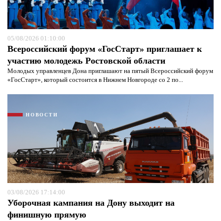
Я согласен с
политикой конфиденциальности и
защиты информации*
Я согласен с
политикой конфиденциальности и
защиты информации*
05/08/2026 01:10:00
Всероссийский форум «ГосСтарт» приглашает к
участию молодежь Ростовской области
Молодых управленцев Дона приглашают на пятый Всероссийский форум
«ГосСтарт», который состоится в Нижнем Новгороде со 2 по...
НОВОСТИ
03/08/2026 17:14:00
Уборочная кампания на Дону выходит на
финишную прямую