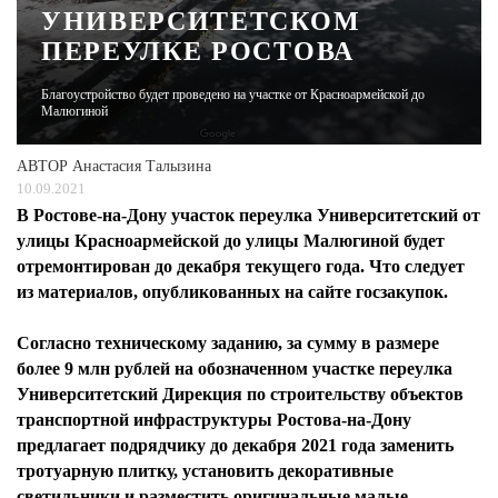
УНИВЕРСИТЕТСКОМ
ПЕРЕУЛКЕ РОСТОВА
ЖУРНАЛ
Благоустройство будет проведено на участке от Красноармейской до
Малюгиной
АВТОР
Анастасия Талызина
10.09.2021
В Ростове-на-Дону участок переулка Университетский от
улицы Красноармейской до улицы Малюгиной будет
отремонтирован до декабря текущего года. Что следует
из материалов, опубликованных на сайте госзакупок.
Согласно техническому заданию, за сумму в размере
более 9 млн рублей на обозначенном участке переулка
Университетский Дирекция по строительству объектов
транспортной инфраструктуры Ростова-на-Дону
предлагает подрядчику до декабря 2021 года заменить
тротуарную плитку, установить декоративные
светильники и разместить оригинальные малые