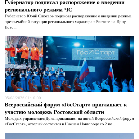
Губернатор подписал распоряжение о введении
регионального режима ЧС
Губернатор Юрий Слюсарь подписал распоряжение о введении режима
чрезвычайной ситуации регионального характера в Ростове-на-Дону,
Ново...
НОВОСТИ
05/08/2026 01:10:00
Всероссийский форум «ГосСтарт» приглашает к
Я согласен с
политикой конфиденциальности и
участию молодежь Ростовской области
защиты информации*
Я согласен с
политикой конфиденциальности и
защиты информации*
Молодых управленцев Дона приглашают на пятый Всероссийский форум
«ГосСтарт», который состоится в Нижнем Новгороде со 2 по...