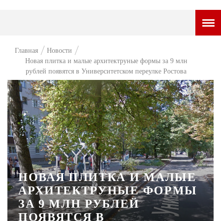
ГОРОДСКОЙ ПОРТАЛ
Главная
Новости
Новая плитка и малые архитектруные формы за 9 млн
НОВОСТИ
рублей появятся в Университетском переулке Ростова
ВОПРОС НЕДЕЛИ
ПРЕМЬЕРА
ТАМ И ТУТ
СТИЛЬ ЖИЗНИ
ХАЙП
НОВАЯ ПЛИТКА И МАЛЫЕ
ЧЕЛОВЕК ОСОБЕННЫЙ
АРХИТЕКТРУНЫЕ ФОРМЫ
ЗА 9 МЛН РУБЛЕЙ
КУЛЬТ ЕДЫ
ПОЯВЯТСЯ В
АФИША