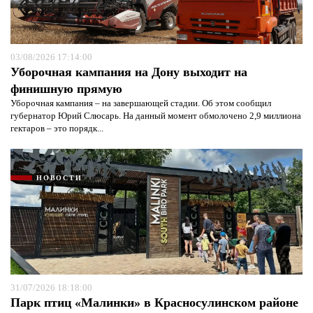
03/08/2026 17:14:00
Уборочная кампания на Дону выходит на
финишную прямую
Уборочная кампания – на завершающей стадии. Об этом сообщил
губернатор Юрий Слюсарь. На данный момент обмолочено 2,9 миллиона
гектаров – это порядк...
НОВОСТИ
Я согласен с
политикой конфиденциальности и
защиты информации*
Я согласен с
политикой конфиденциальности и
защиты информации*
31/07/2026 18:18:00
Парк птиц «Малинки» в Красносулинском районе