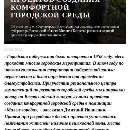
КОМФОРТНОЙ
ГОРОДСКОЙ СРЕДЫ
ЖУРНАЛ
Об этом группе губернаторского контроля под руководством заместителя
губернатора Ростовской области Михаила Корнеева рассказал главный
архитектор города Дмитрий Иваненко
06.06.2022
- Городская набережная была построена в 1958 году, здесь
проходят многие городские мероприятия. В этом году по
итогам голосования территория набережной заняла
первое место и была определена для проведения
благоустройства. При участии регионального центра
компетенций по развитию городской среды мы направили
заявку на Всероссийский конкурс лучших проектов
создания комфортной городской среды в номинации
«Малые города», -
рассказал
Дмитрий Иваненко.
–
Причем при разработке дизайн-проекта учитывались
пожелания жителей: наличие пешеходной зоны, места
для рыбаков, площадки для мероприятий, детских