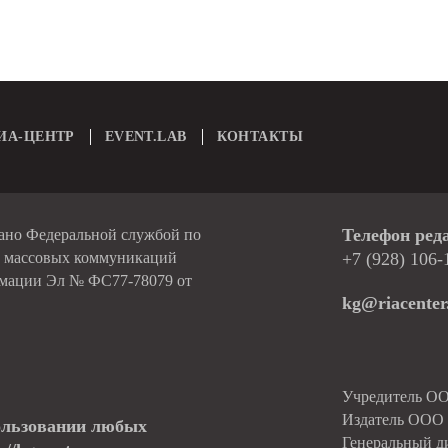
ИА-ЦЕНТР
EVENT.LAB
КОНТАКТЫ
Телефон ред
вано Федеральной службой по
и массовых коммуникаций
+7 (928) 106-
рмации Эл № ФС77-78079 от
kg@riacenter
Учредитель О
Издатель ОО
ользовании любых
Генеральный д