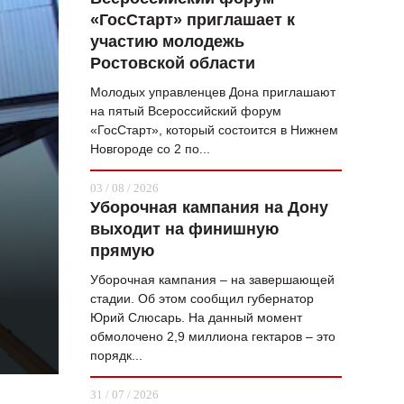
«ГосСтарт» приглашает к
ВОПРОС НЕДЕЛИ
участию молодежь
ПРЕМЬЕРА
Ростовской области
ТАМ И ТУТ
Молодых управленцев Дона приглашают
на пятый Всероссийский форум
СТИЛЬ ЖИЗНИ
«ГосСтарт», который состоится в Нижнем
Новгороде со 2 по...
ХАЙП
03 / 08 / 2026
ЧЕЛОВЕК ОСОБЕННЫЙ
Уборочная кампания на Дону
выходит на финишную
КУЛЬТ ЕДЫ
прямую
АФИША
Уборочная кампания – на завершающей
стадии. Об этом сообщил губернатор
ЖУРНАЛ
Юрий Слюсарь. На данный момент
обмолочено 2,9 миллиона гектаров – это
порядк...
31 / 07 / 2026