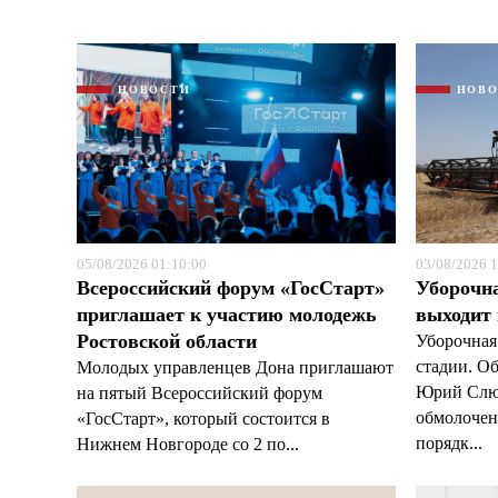
НОВОСТИ
НОВ
05/08/2026 01:10:00
03/08/2026 1
Всероссийский форум «ГосСтарт»
Уборочн
приглашает к участию молодежь
выходит
Ростовской области
Уборочная
стадии. О
Молодых управленцев Дона приглашают
Юрий Слюс
на пятый Всероссийский форум
обмолочено
«ГосСтарт», который состоится в
порядк...
Нижнем Новгороде со 2 по...