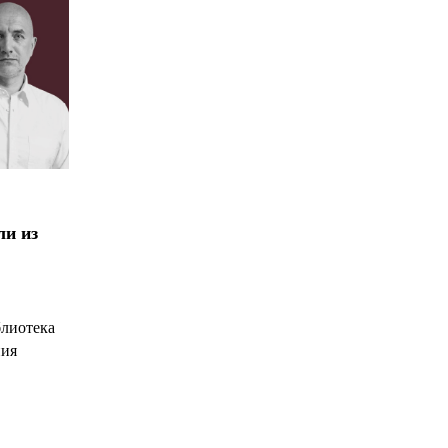
ли из
блиотека
ния