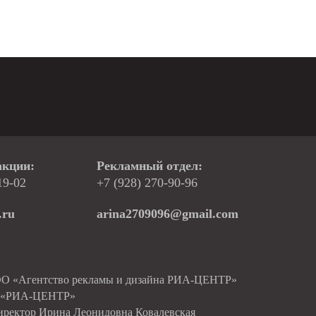
акции:
Рекламный отдел:
19-02
+7 (928) 270-90-96
.ru
arina2709096@gmail.com
ОО «Агентство рекламы и дизайна РИА-ЦЕНТР»
О «РИА-ЦЕНТР»
иректор Ирина Леонидовна Ковалевская