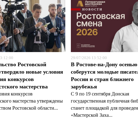
ОСТИ
НОВОСТИ
3:12:00
29/07/2026 13:52:00
льство Ростовской
В Ростове-на-Дону осенью
утвердило новые условия
соберутся молодые писате
ия конкурсов
России и стран ближнего
тского мастерства
зарубежья
овия конкурсов
С 9 по 19 сентября Донская
ского мастерства утверждены
государственная публичная би
твом Ростовской области...
станет площадкой для проведе
«Мастерской Заха...