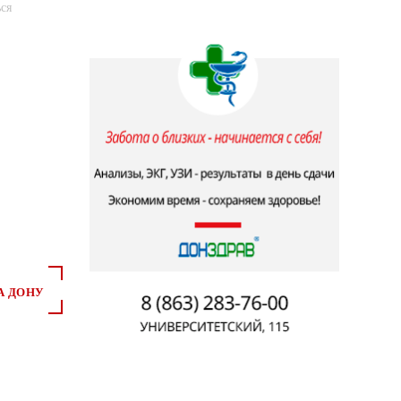
ся
А ДОНУ