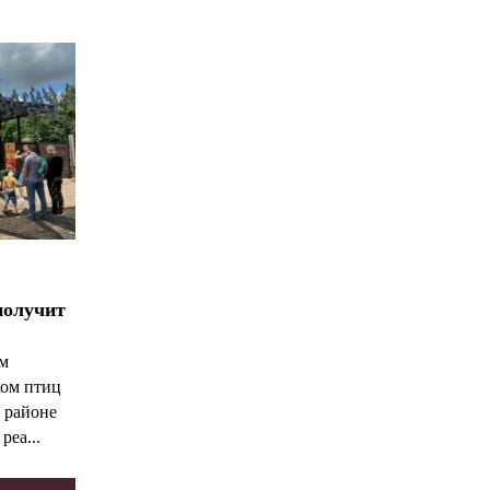
*
*
получит
ым
ком птиц
 районе
реа...