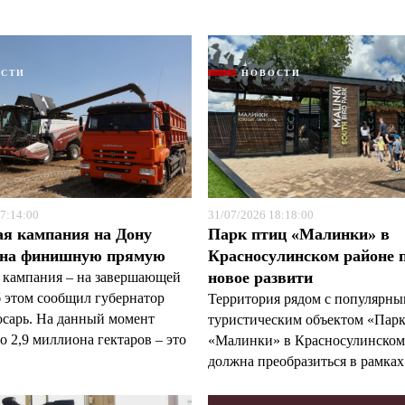
ОСТИ
НОВОСТИ
Я согласен с
Я согласен с
политикой конфиденциальности и защиты информации
политикой конфиденциальности и защиты информации
7:14:00
31/07/2026 18:18:00
ая кампания на Дону
Парк птиц «Малинки» в
 на финишную прямую
Красносулинском районе 
новое развити
 кампания – на завершающей
б этом сообщил губернатор
Территория рядом с популярн
арь. На данный момент
туристическим объектом «Пар
 2,9 миллиона гектаров – это
«Малинки» в Красносулинском
должна преобразиться в рамках 