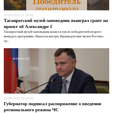
07/08/2026 12:38:00
Таганрогский музей-заповедник выиграл грант на
проект об Александре I
Таганрогский музей-заповедник вошел в число победителей второго
конкурса программы «Красота внутри. Краеведческие музеи России»,
ор...
НОВОСТИ
Я согласен с
политикой конфиденциальности и
защиты информации*
Я согласен с
политикой конфиденциальности и
защиты информации*
05/08/2026 19:49:00
Губернатор подписал распоряжение о введении
регионального режима ЧС