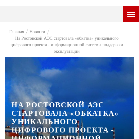
ГОРОДСКОЙ ПОРТАЛ
Главная
Новости
На Ростовской АЭС стартовала «обкатка» уникального
НОВОСТИ
цифрового проекта - информационной системы поддержки
эксплуатации
ВОПРОС НЕДЕЛИ
ПРЕМЬЕРА
ТАМ И ТУТ
СТИЛЬ ЖИЗНИ
НА РОСТОВСКОЙ АЭС
ХАЙП
СТАРТОВАЛА «ОБКАТКА»
ЧЕЛОВЕК ОСОБЕННЫЙ
УНИКАЛЬНОГО
КУЛЬТ ЕДЫ
ЦИФРОВОГО ПРОЕКТА -
ИНФОРМАЦИОННОЙ
АФИША