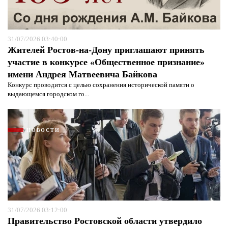
Я согласен с
политикой конфиденциальности и
защиты информации*
Я согласен с
политикой конфиденциальности и
защиты информации*
31/07/2026 03:40:00
Жителей Ростов-на-Дону приглашают принять
участие в конкурсе «Общественное признание»
имени Андрея Матвеевича Байкова
Конкурс проводится с целью сохранения исторической памяти о
выдающемся городском го...
НОВОСТИ
31/07/2026 03:12:00
Правительство Ростовской области утвердило