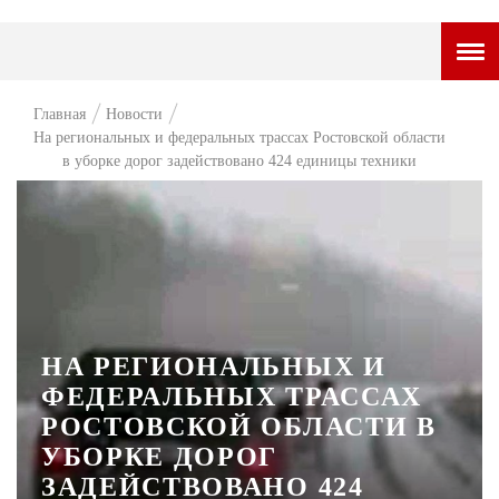
ГОРОДСКОЙ ПОРТАЛ
Главная
Новости
На региональных и федеральных трассах Ростовской области
НОВОСТИ
в уборке дорог задействовано 424 единицы техники
ВОПРОС НЕДЕЛИ
ПРЕМЬЕРА
ТАМ И ТУТ
СТИЛЬ ЖИЗНИ
НА РЕГИОНАЛЬНЫХ И
ХАЙП
ФЕДЕРАЛЬНЫХ ТРАССАХ
ЧЕЛОВЕК ОСОБЕННЫЙ
РОСТОВСКОЙ ОБЛАСТИ В
УБОРКЕ ДОРОГ
КУЛЬТ ЕДЫ
ЗАДЕЙСТВОВАНО 424
АФИША