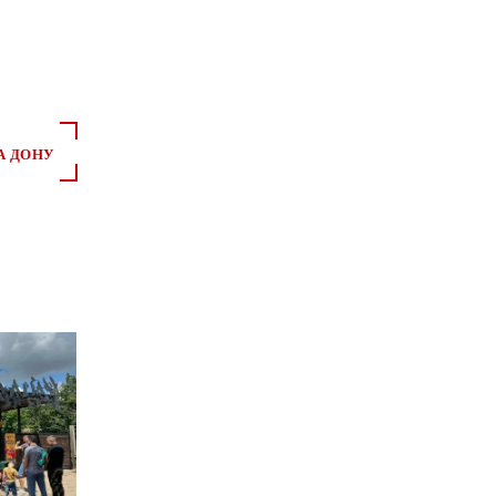
А ДОНУ
*
*