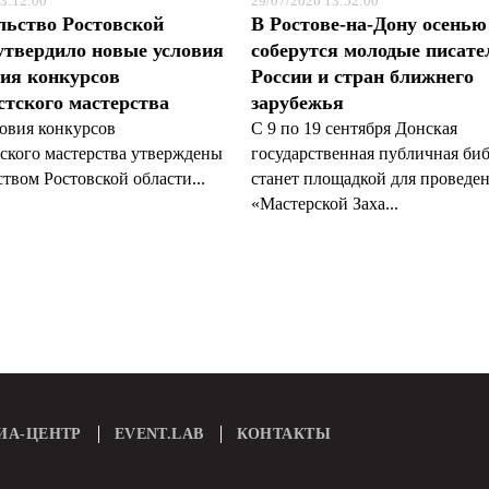
3:12:00
29/07/2026 13:52:00
льство Ростовской
В Ростове-на-Дону осенью
утвердило новые условия
соберутся молодые писате
ия конкурсов
России и стран ближнего
тского мастерства
зарубежья
овия конкурсов
С 9 по 19 сентября Донская
ского мастерства утверждены
государственная публичная би
твом Ростовской области...
станет площадкой для проведе
«Мастерской Заха...
ИА-ЦЕНТР
EVENT.LAB
КОНТАКТЫ