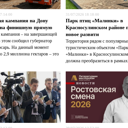
7:14:00
31/07/2026 18:18:00
ая кампания на Дону
Парк птиц «Малинки» в
 на финишную прямую
Красносулинском районе 
новое развити
 кампания – на завершающей
б этом сообщил губернатор
Территория рядом с популярн
арь. На данный момент
туристическим объектом «Пар
 2,9 миллиона гектаров – это
«Малинки» в Красносулинском
должна преобразиться в рамках 
ОСТИ
НОВОСТИ