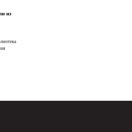
ли из
блиотека
ния