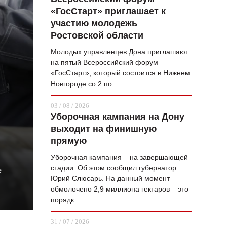
«ГосСтарт» приглашает к
ВОПРОС НЕДЕЛИ
участию молодежь
ПРЕМЬЕРА
Ростовской области
ТАМ И ТУТ
Молодых управленцев Дона приглашают
на пятый Всероссийский форум
СТИЛЬ ЖИЗНИ
«ГосСтарт», который состоится в Нижнем
Новгороде со 2 по...
ХАЙП
03 / 08 / 2026
ЧЕЛОВЕК ОСОБЕННЫЙ
Уборочная кампания на Дону
выходит на финишную
КУЛЬТ ЕДЫ
прямую
АФИША
Уборочная кампания – на завершающей
стадии. Об этом сообщил губернатор
е
ЖУРНАЛ
Юрий Слюсарь. На данный момент
обмолочено 2,9 миллиона гектаров – это
порядк...
31 / 07 / 2026