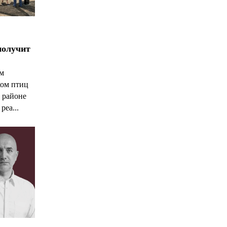
получит
ым
ком птиц
 районе
реа...