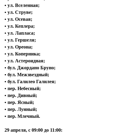
• ул. Вселенная;
• ул. Струве;
• ул. Осевая;
• ул. Кеплера;
• ул. Лапласа;
• ул. Гершеля;
• ул. Ореона;
• ул. Коперника;
• ул. Астероидная;
• бул. Джордано Бруно;
• бул. Межзвездный;
• бул. Галилео Галилея;
• пер. Небесный;
• пер. Дивный;
Я согласен с
политикой конфиденциальности и
• пер. Ясный;
защиты информации*
Я согласен с
политикой конфиденциальности и
• пер. Лунный;
защиты информации*
• пер. Млечный.
29 апреля, с
09:00 до 11:00: