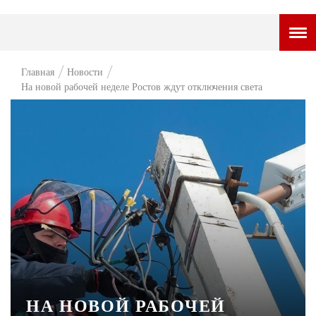
ГОРОДСКОЙ ПОРТАЛ
Главная
Новости
На новой рабочей неделе Ростов ждут отключения света
НОВОСТИ
ВОПРОС НЕДЕЛИ
ПРЕМЬЕРА
ТАМ И ТУТ
СТИЛЬ ЖИЗНИ
ХАЙП
ЧЕЛОВЕК ОСОБЕННЫЙ
КУЛЬТ ЕДЫ
НА НОВОЙ РАБОЧЕЙ
АФИША