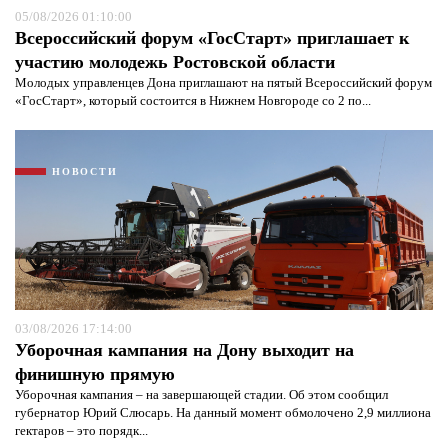
05/08/2026 01:10:00
Всероссийский форум «ГосСтарт» приглашает к
участию молодежь Ростовской области
Молодых управленцев Дона приглашают на пятый Всероссийский форум
«ГосСтарт», который состоится в Нижнем Новгороде со 2 по...
НОВОСТИ
Я согласен с
политикой конфиденциальности и
защиты информации*
Я согласен с
политикой конфиденциальности и
защиты информации*
03/08/2026 17:14:00
Уборочная кампания на Дону выходит на
финишную прямую
Уборочная кампания – на завершающей стадии. Об этом сообщил
губернатор Юрий Слюсарь. На данный момент обмолочено 2,9 миллиона
гектаров – это порядк...