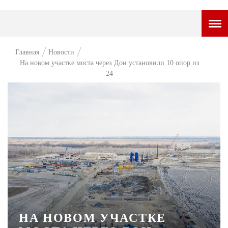
ГОРОДСКОЙ ПОРТАЛ
Главная
Новости
На новом участке моста через Дон установили 10 опор из
НОВОСТИ
24
ВОПРОС НЕДЕЛИ
ПРЕМЬЕРА
ТАМ И ТУТ
СТИЛЬ ЖИЗНИ
ХАЙП
ЧЕЛОВЕК ОСОБЕННЫЙ
КУЛЬТ ЕДЫ
НА НОВОМ УЧАСТКЕ
АФИША